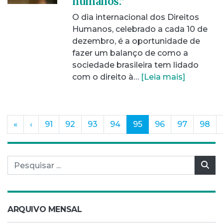
humanos.”
O dia internacional dos Direitos
Humanos, celebrado a cada 10 de
dezembro, é a oportunidade de
fazer um balanço de como a
sociedade brasileira tem lidado
com o direito à…
[Leia mais]
(current)
«
‹
91
92
93
94
95
96
97
98
Pesquisar por:
Pes
ARQUIVO MENSAL