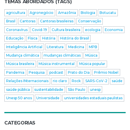
TEMAS ABORDADOS (TAGS)
agricultura
Agronegócio
Amazônia
Biologia
Botucatu
Brasil
Cantoras
Cantoras brasileiras
Conservação
Coronavírus
Covid-19
Cultura brasileira
ecologia
Economia
Educação
Física
História
História do Brasil
Inteligência Artificial
Literatura
Medicina
MPB
Mudança climática
mudanças climáticas
Música
Música brasileira
Música instrumental
Música popular
Pandemia
Pesquisa
podcast
Prato do Dia
Prêmio Nobel
Relações INternacionais
rio claro
Rock
SARS-CoV-2
saúde
saúde pública
sustentabilidade
São Paulo
unesp
Unesp 50 anos
Universidade
universidades estaduais paulistas
CATEGORIAS