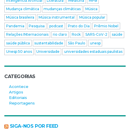
Inteligência Artificial
Literatura
Medicina
MPB
Mudança climática
mudanças climáticas
Música
Música brasileira
Música instrumental
Música popular
Pandemia
Pesquisa
podcast
Prato do Dia
Prêmio Nobel
Relações INternacionais
rio claro
Rock
SARS-CoV-2
saúde
saúde pública
sustentabilidade
São Paulo
unesp
Unesp 50 anos
Universidade
universidades estaduais paulistas
CATEGORIAS
Acontece
Artigos
Editoriais
Reportagens
SIGA-NOS POR FEED