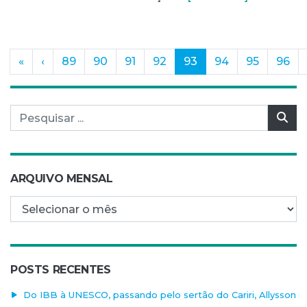
(current)
«
‹
89
90
91
92
93
94
95
96
Pesquisar por:
Pes
ARQUIVO MENSAL
Arquivo mensal
POSTS RECENTES
Do IBB à UNESCO, passando pelo sertão do Cariri, Allysson