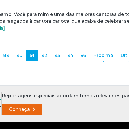
mesmo! Você para mim é uma das maiores cantoras de t
os rasgados à cantora carioca, que acaba de celebrar s
is]
(current)
89
90
91
92
93
94
95
Próxima
Últ
›
s
Reportagens especiais abordam temas relevantes para a
p
Conheça