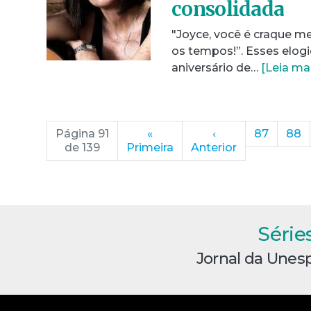
consolidada
"Joyce, você é craque 
os tempos!”. Esses elogi
aniversário de…
[Leia ma
Página 91
«
‹
87
88
de 139
Primeira
Anterior
Série
Jornal da Unes