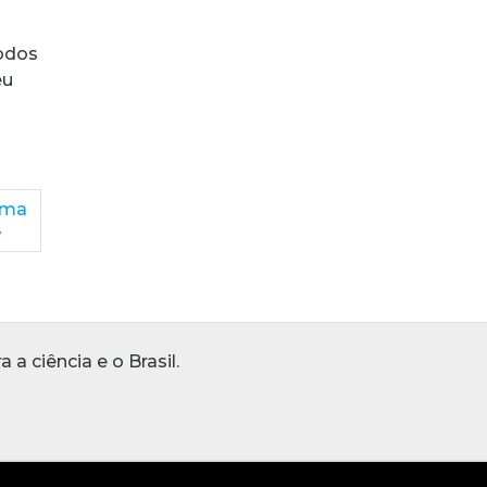
odos
eu
ima
»
 ciência e o Brasil.