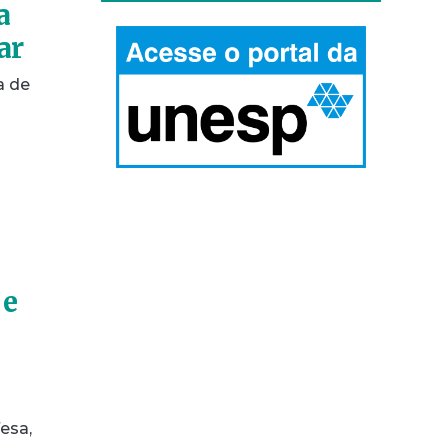
a
ar
a de
 e
esa,