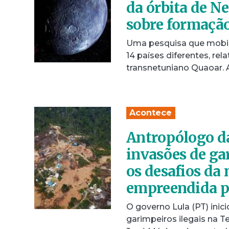
da órbita de Ne
sobre formação
Uma pesquisa que mobiliz
14 países diferentes, re
transnetuniano Quaoar.
Acontece
Antropólogo da
invasões de ga
os desafios da
empreendida pe
O governo Lula (PT) ini
garimpeiros ilegais na 