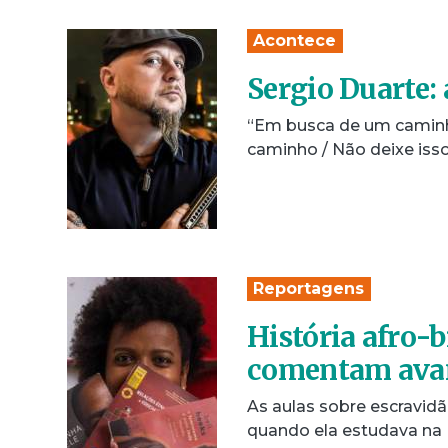
Acontece
Sergio Duarte: 
“Em busca de um caminho
caminho / Não deixe isso
Reportagens
História afro-b
comentam avan
As aulas sobre escravidã
quando ela estudava na 