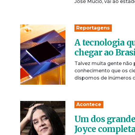
José Múcio, vai ao esta
Reportagens
A tecnologia q
chegar ao Brasi
Talvez muita gente não 
conhecimento que os cien
dispomos de inúmeros d
Acontece
Um dos grande
Joyce completa