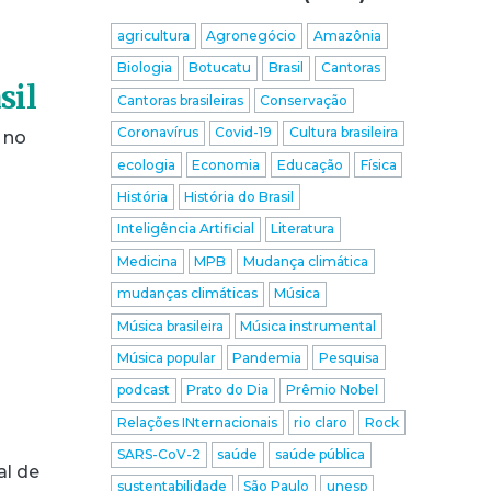
agricultura
Agronegócio
Amazônia
Biologia
Botucatu
Brasil
Cantoras
sil
Cantoras brasileiras
Conservação
Coronavírus
Covid-19
Cultura brasileira
 no
ecologia
Economia
Educação
Física
História
História do Brasil
Inteligência Artificial
Literatura
Medicina
MPB
Mudança climática
mudanças climáticas
Música
Música brasileira
Música instrumental
Música popular
Pandemia
Pesquisa
podcast
Prato do Dia
Prêmio Nobel
Relações INternacionais
rio claro
Rock
SARS-CoV-2
saúde
saúde pública
al de
sustentabilidade
São Paulo
unesp