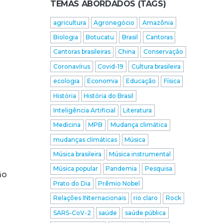
TEMAS ABORDADOS (TAGS)
agricultura
Agronegócio
Amazônia
Biologia
Botucatu
Brasil
Cantoras
Cantoras brasileiras
China
Conservação
Coronavírus
Covid-19
Cultura brasileira
ecologia
Economia
Educação
Física
História
História do Brasil
Inteligência Artificial
Literatura
Medicina
MPB
Mudança climática
mudanças climáticas
Música
Música brasileira
Música instrumental
Música popular
Pandemia
Pesquisa
ão
Prato do Dia
Prêmio Nobel
Relações INternacionais
rio claro
Rock
SARS-CoV-2
saúde
saúde pública