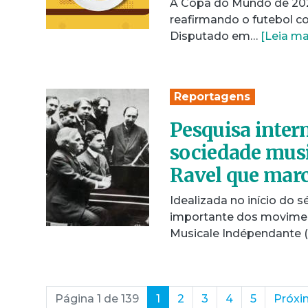
A Copa do Mundo de 2026
reafirmando o futebol c
Disputado em…
[Leia ma
Reportagens
Pesquisa inter
sociedade musi
Ravel que mar
Idealizada no início do 
importante dos movimen
Musicale Indépendante 
(current)
Página 1 de 139
1
2
3
4
5
Próx