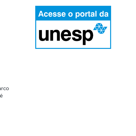
arco
é