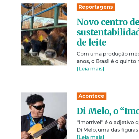
Reportagens
Novo centro de
sustentabilida
de leite
Com uma produção média 
anos, o Brasil é o quin
[Leia mais]
Acontece
Di Melo, o “Imo
“Imorrível” é o adjetivo
Di Melo, uma das figura
[Leia mais]