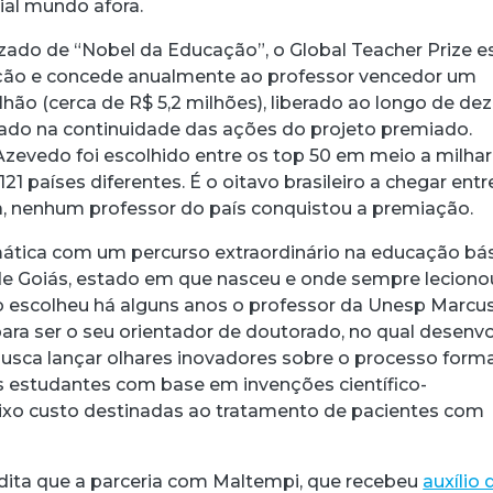
al mundo afora.
ado de “Nobel da Educação”, o Global Teacher Prize e
ção e concede anualmente ao professor vencedor um
hão (cerca de R$ 5,2 milhões), liberado ao longo de dez
icado na continuidade das ações do projeto premiado.
Azevedo foi escolhido entre os top 50 em meio a milha
21 países diferentes. É o oitavo brasileiro a chegar entr
ora, nenhum professor do país conquistou a premiação.
tica com um percurso extraordinário na educação bá
acebook
 Threads
 no WhatsApp
ar no LinkedIn
de Goiás, estado em que nasceu e onde sempre leciono
 escolheu há alguns anos o professor da Unesp Marcu
para ser o seu orientador de doutorado, no qual desenv
sca lançar olhares inovadores sobre o processo form
 estudantes com base em invenções científico-
ixo custo destinadas ao tratamento de pacientes com
dita que a parceria com Maltempi, que recebeu
auxílio 