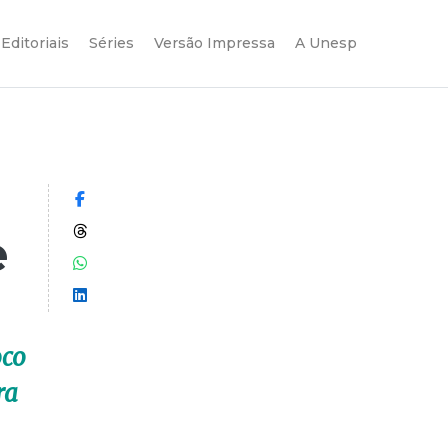
Editoriais
Séries
Versão Impressa
A Unesp
Compartilhar no Facebook
Compartilhar no Threads
e
Compartilhar no WhatsApp
Compartilhar no LinkedIn
oco
ra