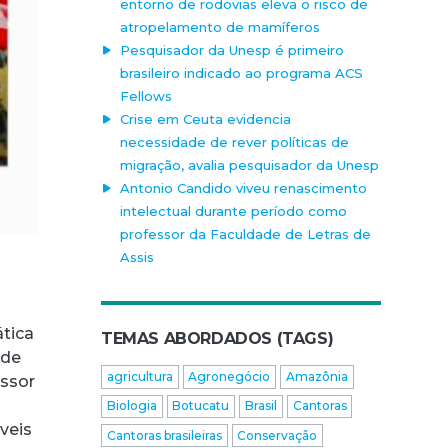
entorno de rodovias eleva o risco de
atropelamento de mamíferos
Pesquisador da Unesp é primeiro
brasileiro indicado ao programa ACS
Fellows
Crise em Ceuta evidencia
necessidade de rever políticas de
migração, avalia pesquisador da Unesp
Antonio Candido viveu renascimento
intelectual durante período como
professor da Faculdade de Letras de
Assis
tica
TEMAS ABORDADOS (TAGS)
 de
agricultura
Agronegócio
Amazônia
essor
Biologia
Botucatu
Brasil
Cantoras
veis
Cantoras brasileiras
Conservação