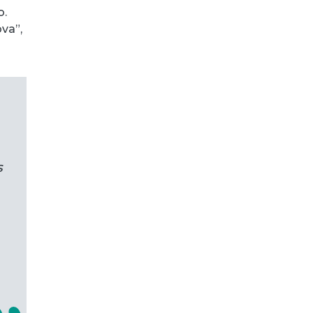
o.
va”,
s