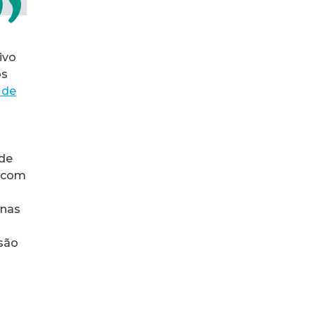
ivo
os
 de
 de
s com
enas
 são