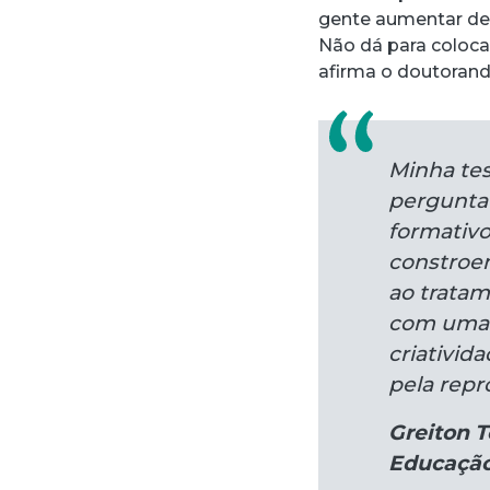
gente aumentar dez
Não dá para coloca
afirma o doutorand
Minha tes
pergunta
formativ
constroem
ao tratam
com uma 
criativid
pela rep
Greiton 
Educação