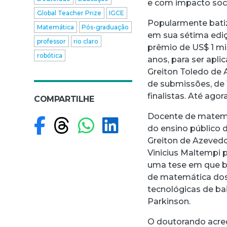
e com impacto soci
Global Teacher Prize
IGCE
Popularmente batiz
Matemática
Pós-graduação
em sua sétima edi
professor
rio claro
prêmio de US$ 1 mil
robótica
anos, para ser apl
Greiton Toledo de 
de submissões, de 1
finalistas. Até ag
COMPARTILHE
Docente de matemá
Compartilhar no F
Compartilhar no
Compartilhar
Compartilh
do ensino público 
Greiton de Azevedo
Vinicius Maltempi 
uma tese em que bu
de matemática dos
tecnológicas de ba
Parkinson.
O doutorando acre