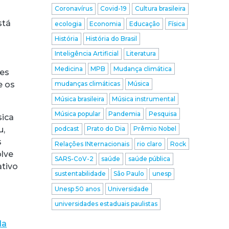
Coronavírus
Covid-19
Cultura brasileira
stá
ecologia
Economia
Educação
Física
História
História do Brasil
Inteligência Artificial
Literatura
Medicina
MPB
Mudança climática
res
mudanças climáticas
Música
e os
Música brasileira
Música instrumental
Música popular
Pandemia
Pesquisa
sica
u,
podcast
Prato do Dia
Prêmio Nobel
s
Relações INternacionais
rio claro
Rock
olve
SARS-CoV-2
saúde
saúde pública
ativo
sustentabilidade
São Paulo
unesp
Unesp 50 anos
Universidade
universidades estaduais paulistas
da