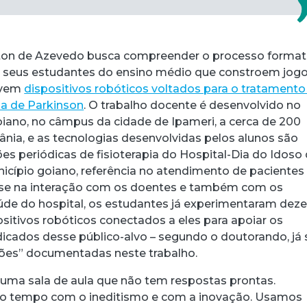
iton de Azevedo busca compreender o processo format
seus estudantes do ensino médio que constroem jog
olvem
dispositivos robóticos voltados para o tratamento
a de Parkinson
. O trabalho docente é desenvolvido no
Goiano, no câmpus da cidade de Ipameri, a cerca de 200
ânia, e as tecnologias desenvolvidas pelos alunos são
es periódicas de fisioterapia do Hospital-Dia do Idoso
nicípio goiano, referência no atendimento de paciente
se na interação com os doentes e também com os
aúde do hospital, os estudantes já experimentaram dez
sitivos robóticos conectados a eles para apoiar os
cados desse público-alvo – segundo o doutorando, já
ções” documentadas neste trabalho.
 uma sala de aula que não tem respostas prontas.
o tempo com o ineditismo e com a inovação. Usamos