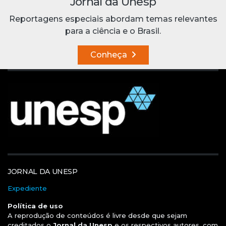
Jornal da Unesp
Reportagens especiais abordam temas relevantes
para a ciência e o Brasil.
Conheça
JORNAL DA UNESP
Expediente
Política de uso
A reprodução de conteúdos é livre desde que sejam
creditados o
Jornal da Unesp
e os respectivos autores, com