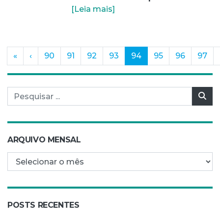
[Leia mais]
(current)
«
‹
90
91
92
93
94
95
96
97
Pesquisar por:
Pes
ARQUIVO MENSAL
Arquivo mensal
POSTS RECENTES