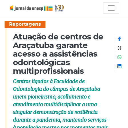
Reportagens
Atuação de centros de
Co
Araçatuba garante
Co
acesso a assistências
Co
odontológicas
Co
multiprofissionais
Centros ligados à Faculdade de
Odontologia do câmpus de Araçatuba
unem pioneirismo, acolhimento e
atendimento multidisciplinar a uma
singular demonstração de resiliência
durante a pandemia, mantendo serviços
à população mesmo nos momentos mais