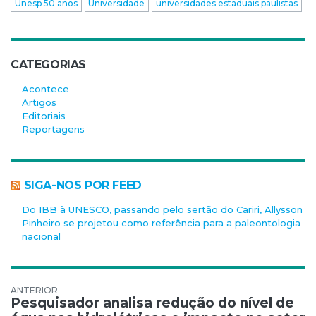
Unesp 50 anos
Universidade
universidades estaduais paulistas
CATEGORIAS
Acontece
Artigos
Editoriais
Reportagens
SIGA-NOS POR FEED
Do IBB à UNESCO, passando pelo sertão do Cariri, Allysson
Pinheiro se projetou como referência para a paleontologia
nacional
Navegação de Post
Pesquisador analisa redução do nível de