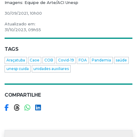
Imagens: Equipe de Arte/ACI Unesp
30/09/2021, 10h00
Atualizado em:
31/10/2023, 09h55
TAGS
Araçatuba
Caoe
COB
Covid-19
FOA
Pandemia
saúde
unesp cuida
unidades auxiliares
COMPARTILHE
Compartilhar no Facebook
Compartilhar no Threads
Compartilhar no WhatsApp
Compartilhar no LinkedIn