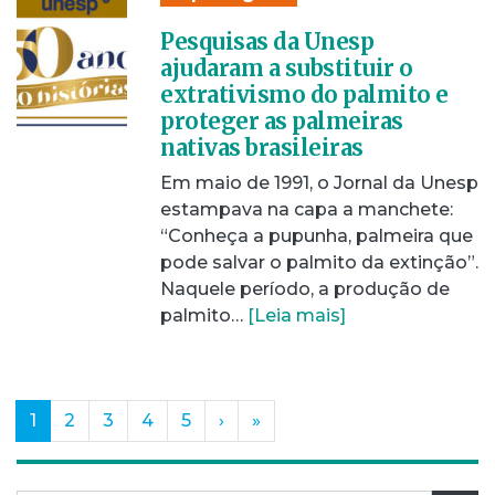
Pesquisas da Unesp
ajudaram a substituir o
extrativismo do palmito e
proteger as palmeiras
nativas brasileiras
Em maio de 1991, o Jornal da Unesp
estampava na capa a manchete:
“Conheça a pupunha, palmeira que
pode salvar o palmito da extinção”.
Naquele período, a produção de
palmito…
[Leia mais]
(current)
1
2
3
4
5
›
»