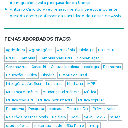
de migração, avalia pesquisador da Unesp
Antonio Candido viveu renascimento intelectual durante
período como professor da Faculdade de Letras de Assis
TEMAS ABORDADOS (TAGS)
agricultura
Agronegócio
Amazônia
Biologia
Botucatu
Brasil
Cantoras
Cantoras brasileiras
Conservação
Coronavírus
Covid-19
Cultura brasileira
ecologia
Economia
Educação
Física
História
História do Brasil
Inteligência Artificial
Literatura
Medicina
MPB
Mudança climática
mudanças climáticas
Música
Música brasileira
Música instrumental
Música popular
Pandemia
Pesquisa
podcast
Prato do Dia
Prêmio Nobel
Relações INternacionais
rio claro
Rock
SARS-CoV-2
saúde
saúde pública
sustentabilidade
São Paulo
unesp