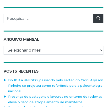
Pesquisar por:
Pes
ARQUIVO MENSAL
Arquivo mensal
POSTS RECENTES
Do IBB à UNESCO, passando pelo sertão do Cariri, Allysson
Pinheiro se projetou como referência para a paleontologia
nacional
Presença de pastagens e lavouras no entorno de rodovias
eleva o risco de atropelamento de mamíferos