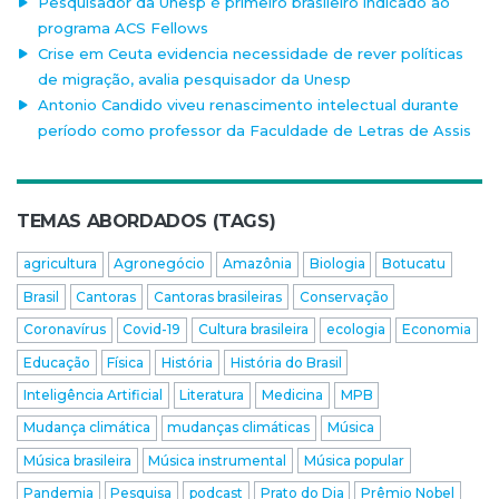
Pesquisador da Unesp é primeiro brasileiro indicado ao
programa ACS Fellows
Crise em Ceuta evidencia necessidade de rever políticas
de migração, avalia pesquisador da Unesp
Antonio Candido viveu renascimento intelectual durante
período como professor da Faculdade de Letras de Assis
TEMAS ABORDADOS (TAGS)
agricultura
Agronegócio
Amazônia
Biologia
Botucatu
Brasil
Cantoras
Cantoras brasileiras
Conservação
Coronavírus
Covid-19
Cultura brasileira
ecologia
Economia
Educação
Física
História
História do Brasil
Inteligência Artificial
Literatura
Medicina
MPB
Mudança climática
mudanças climáticas
Música
Música brasileira
Música instrumental
Música popular
Pandemia
Pesquisa
podcast
Prato do Dia
Prêmio Nobel