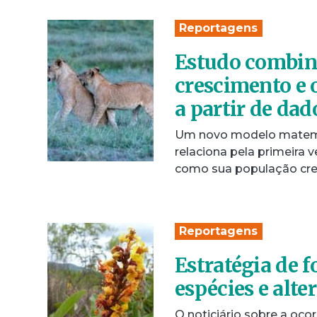
Reportagens
Estudo combina
crescimento e 
a partir de da
Um novo modelo matemáti
relaciona pela primeira
como sua população cres
Reportagens
Estratégia de f
espécies e alt
O noticiário sobre a oco