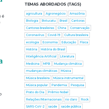
TEMAS ABORDADOS (TAGS)
agricultura
Agronegócio
Amazônia
) é
Biologia
Botucatu
Brasil
Cantoras
s
Cantoras brasileiras
China
Conservação
Coronavírus
Covid-19
Cultura brasileira
ecologia
Economia
Educação
Física
História
História do Brasil
Inteligência Artificial
Literatura
a
Medicina
MPB
Mudança climática
mudanças climáticas
Música
Música brasileira
Música instrumental
Música popular
Pandemia
Pesquisa
Prato do Dia
Prêmio Nobel
o
Relações INternacionais
rio claro
Rock
SARS-CoV-2
saúde
saúde pública