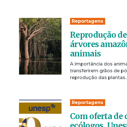
Reportagens
Reprodução de 
árvores amazôn
animais
A importância dos animai
transferirem grãos de pó
reprodução das plantas
Reportagens
Com oferta de 
ecólogos, Unes