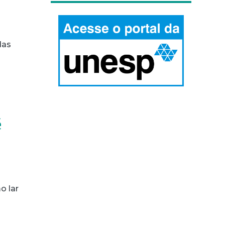
das
é
o lar