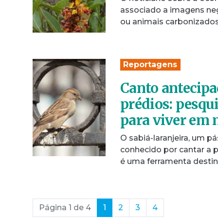
associado a imagens ne
ou animais carbonizados
Reportagens
Canto antecipa
prédios: pesqu
para viver em 
O sabiá-laranjeira, um p
conhecido por cantar a 
é uma ferramenta desti
(current)
Página 1 de 4
1
2
3
4