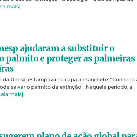
eia mais]
nesp ajudaram a substituir o
o palmito e proteger as palmeiras
iras
al da Unesp estampava na capa a manchete: “Conheça 
de salvar o palmito da extinção”. Naquele período, a
Leia mais]
sugerem plano de ação global par