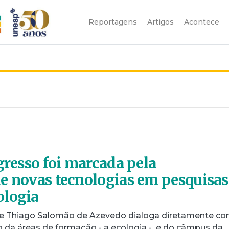
Reportagens
Artigos
Acontece
gresso foi marcada pela
e novas tecnologias em pesquisas
ologia
 de Thiago Salomão de Azevedo dialoga diretamente co
 da áreas de formação - a ecologia - e do câmpus da