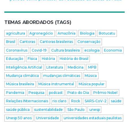
TEMAS ABORDADOS (TAGS)
agricultura
Agronegócio
Amazônia
Biologia
Botucatu
Brasil
Cantoras
Cantoras brasileiras
Conservação
Coronavírus
Covid-19
Cultura brasileira
ecologia
Economia
Educação
Física
História
História do Brasil
Inteligência Artificial
Literatura
Medicina
MPB
Mudança climática
mudanças climáticas
Música
Música brasileira
Música instrumental
Música popular
Pandemia
Pesquisa
podcast
Prato do Dia
Prêmio Nobel
Relações INternacionais
rio claro
Rock
SARS-CoV-2
saúde
saúde pública
sustentabilidade
São Paulo
unesp
Unesp 50 anos
Universidade
universidades estaduais paulistas