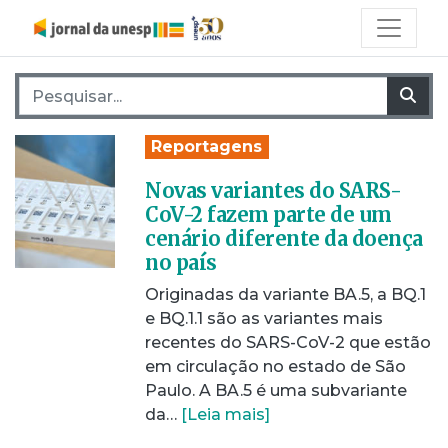
Pesquisar por:
Pes
Reportagens
Novas variantes do SARS-
CoV-2 fazem parte de um
cenário diferente da doença
no país
Originadas da variante BA.5, a BQ.1
e BQ.1.1 são as variantes mais
recentes do SARS-CoV-2 que estão
em circulação no estado de São
Paulo. A BA.5 é uma subvariante
da…
[Leia mais]