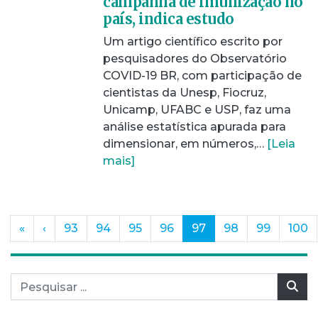
campanha de imunização no
país, indica estudo
Um artigo científico escrito por
pesquisadores do Observatório
COVID-19 BR, com participação de
cientistas da Unesp, Fiocruz,
Unicamp, UFABC e USP, faz uma
análise estatística apurada para
dimensionar, em números,…
[Leia
mais]
(current)
«
‹
93
94
95
96
97
98
99
100
Pesquisar por:
Pes