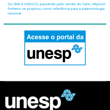
Do IBB à UNESCO, passando pelo sertão do Cariri, Allysson
Pinheiro se projetou como referência para a paleontologia
nacional