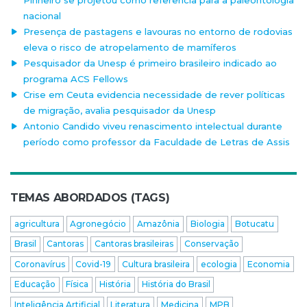
Pinheiro se projetou como referência para a paleontologia
nacional
Presença de pastagens e lavouras no entorno de rodovias
eleva o risco de atropelamento de mamíferos
Pesquisador da Unesp é primeiro brasileiro indicado ao
programa ACS Fellows
Crise em Ceuta evidencia necessidade de rever políticas
de migração, avalia pesquisador da Unesp
Antonio Candido viveu renascimento intelectual durante
período como professor da Faculdade de Letras de Assis
TEMAS ABORDADOS (TAGS)
agricultura
Agronegócio
Amazônia
Biologia
Botucatu
Brasil
Cantoras
Cantoras brasileiras
Conservação
Coronavírus
Covid-19
Cultura brasileira
ecologia
Economia
Educação
Física
História
História do Brasil
Inteligência Artificial
Literatura
Medicina
MPB