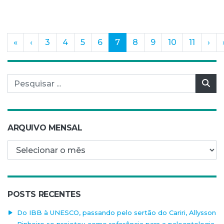
(current)
«
‹
3
4
5
6
7
8
9
10
11
›
Pesquisar por:
Pes
ARQUIVO MENSAL
Arquivo mensal
POSTS RECENTES
Do IBB à UNESCO, passando pelo sertão do Cariri, Allysson