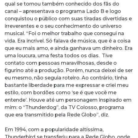
qual se tornou também conhecido dos fãs do
canal – apresentava o programa Lado B e logo
conquistou o público com suas tiradas divertidas e
irreverentes e o seu conhecimento do universo
musical. “Foi o melhor trabalho que consegui na
vida. Era incrível. Só falava de música, que é a coisa
que eu mais amo, e ainda ganhava um dinheiro. Era
uma loucura, uma festa todos os dias. Tive
contato com pessoas maravilhosas, desde o
figurino até a produção. Porém, nunca deixei de ser
eu mesmo, não seguia roteiro. Ao contrário, tinha
bastante liberdade para me expressar e criei meu
estilo, com bordões como ‘se é que você me
entende’. Houve até um personagem inspirado em
mim: o “Thunderdog”, da TV Colosso, programa
que era transmitido pela Rede Globo”, diz.
Em 1994, com a popularidade altíssima,
Thunderbird se transferiu para a Rede Globo, onde