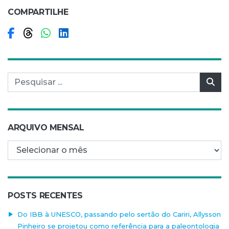
COMPARTILHE
Compartilhar no Facebook
Compartilhar no Threads
Compartilhar no WhatsApp
Compartilhar no LinkedIn
Pesquisar por:
Pes
ARQUIVO MENSAL
Arquivo mensal
POSTS RECENTES
Do IBB à UNESCO, passando pelo sertão do Cariri, Allysson
Pinheiro se projetou como referência para a paleontologia