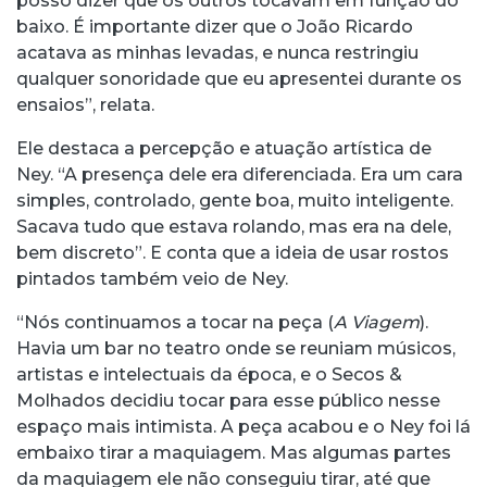
posso dizer que os outros tocavam em função do
baixo. É importante dizer que o João Ricardo
acatava as minhas levadas, e nunca restringiu
qualquer sonoridade que eu apresentei durante os
ensaios”, relata.
Ele destaca a percepção e atuação artística de
Ney. “A presença dele era diferenciada. Era um cara
simples, controlado, gente boa, muito inteligente.
Sacava tudo que estava rolando, mas era na dele,
bem discreto”. E conta que a ideia de usar rostos
pintados também veio de Ney.
“Nós continuamos a tocar na peça (
A Viagem
).
Havia um bar no teatro onde se reuniam músicos,
artistas e intelectuais da época, e o Secos &
Molhados decidiu tocar para esse público nesse
espaço mais intimista. A peça acabou e o Ney foi lá
embaixo tirar a maquiagem. Mas algumas partes
da maquiagem ele não conseguiu tirar, até que