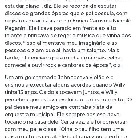
estudar piano”, diz. Ele se recorda de escutar
discos de grandes óperas que o pai possuía, com
registros de artistas como Enrico Caruso e Niccolò
Paganini. Ele ficava parado em frente ao alto
falante e brincava de reger a música que vinha dos
discos. “Isso alimentava meu imaginário e as
pessoas diziam que ali havia um talento. Mais
tarde, influenciado pela minha irmã mais velha,
comecei a ouvir rock e cantores da época”, diz.
Um amigo chamado John tocava violão e o
ensinou a executar alguns acordes quando Willy
tinha 13 anos. Os dois tocavam juntos, e Willy
percebeu que estava evoluindo no instrumento. “O
pai desse meu amigo era contrabaixista da
orquestra municipal. Ele sempre nos escutava
tocando na casa dele. Certa vez, ele foi conversar
com meu pai e disse: “Olha, o teu filho tem uma
coisa muito especial. Ele já ultrapassou meu filho