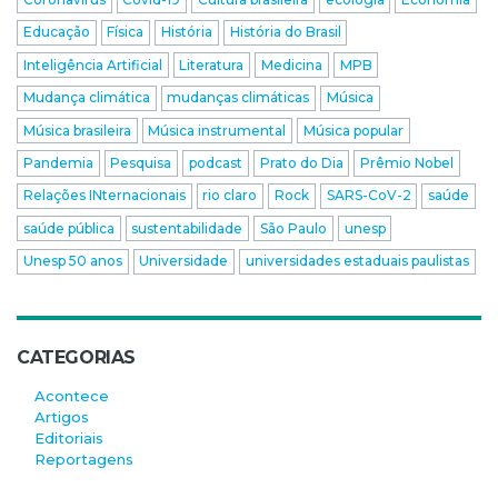
Educação
Física
História
História do Brasil
Inteligência Artificial
Literatura
Medicina
MPB
Mudança climática
mudanças climáticas
Música
Música brasileira
Música instrumental
Música popular
Pandemia
Pesquisa
podcast
Prato do Dia
Prêmio Nobel
Relações INternacionais
rio claro
Rock
SARS-CoV-2
saúde
saúde pública
sustentabilidade
São Paulo
unesp
Unesp 50 anos
Universidade
universidades estaduais paulistas
CATEGORIAS
Acontece
Artigos
Editoriais
Reportagens