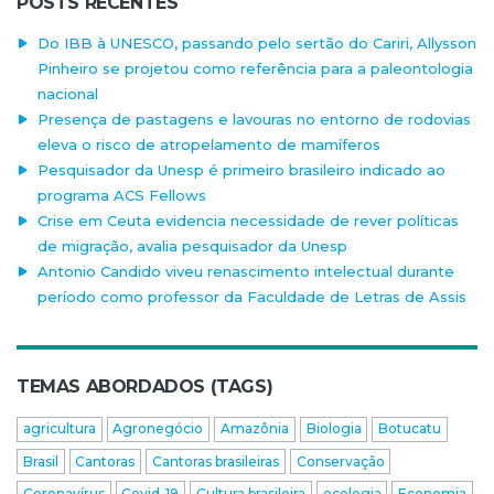
POSTS RECENTES
Do IBB à UNESCO, passando pelo sertão do Cariri, Allysson
Pinheiro se projetou como referência para a paleontologia
nacional
Presença de pastagens e lavouras no entorno de rodovias
eleva o risco de atropelamento de mamíferos
Pesquisador da Unesp é primeiro brasileiro indicado ao
programa ACS Fellows
Crise em Ceuta evidencia necessidade de rever políticas
de migração, avalia pesquisador da Unesp
Antonio Candido viveu renascimento intelectual durante
período como professor da Faculdade de Letras de Assis
TEMAS ABORDADOS (TAGS)
agricultura
Agronegócio
Amazônia
Biologia
Botucatu
Brasil
Cantoras
Cantoras brasileiras
Conservação
Coronavírus
Covid-19
Cultura brasileira
ecologia
Economia