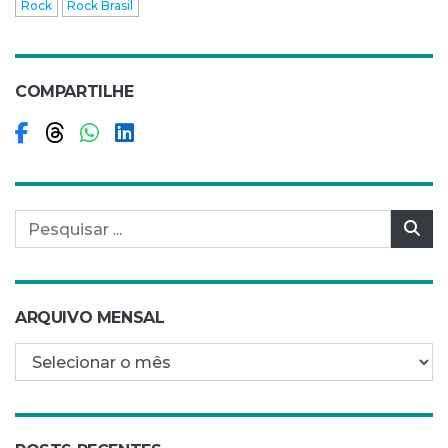
Rock
Rock Brasil
COMPARTILHE
Compartilhar no Facebook
Compartilhar no Threads
Compartilhar no WhatsApp
Compartilhar no LinkedIn
Pesquisar por:
Pes
ARQUIVO MENSAL
Arquivo mensal