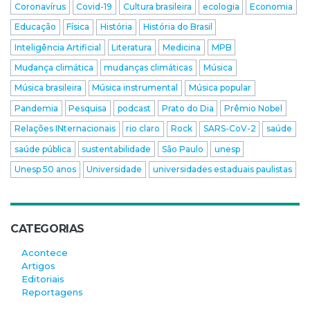
Coronavírus
Covid-19
Cultura brasileira
ecologia
Economia
Educação
Física
História
História do Brasil
Inteligência Artificial
Literatura
Medicina
MPB
Mudança climática
mudanças climáticas
Música
Música brasileira
Música instrumental
Música popular
Pandemia
Pesquisa
podcast
Prato do Dia
Prêmio Nobel
Relações INternacionais
rio claro
Rock
SARS-CoV-2
saúde
saúde pública
sustentabilidade
São Paulo
unesp
Unesp 50 anos
Universidade
universidades estaduais paulistas
CATEGORIAS
Acontece
Artigos
Editoriais
Reportagens