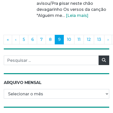
avisou/Pra pisar neste chão
devagarinho Os versos da canção
"Alguém me…
[Leia mais]
(current)
«
‹
5
6
7
8
9
10
11
12
13
›
Pesquisar por:
Pes
ARQUIVO MENSAL
Arquivo mensal