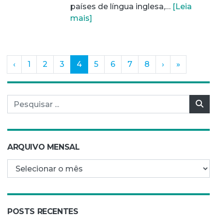
países de língua inglesa,…
[Leia
mais]
(current)
‹
1
2
3
4
5
6
7
8
›
»
Pesquisar por:
Pes
ARQUIVO MENSAL
Arquivo mensal
POSTS RECENTES