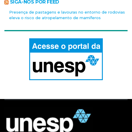
SIGA-NOS POR FEED
Presença de pastagens e lavouras no entorno de rodovias
eleva o risco de atropelamento de mamíferos