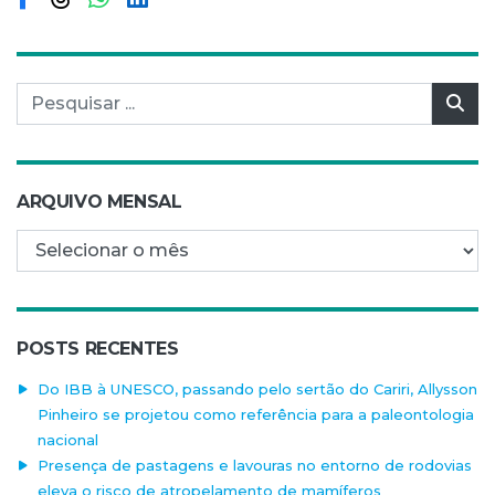
Pesquisar por:
Pes
ARQUIVO MENSAL
Arquivo mensal
POSTS RECENTES
Do IBB à UNESCO, passando pelo sertão do Cariri, Allysson
Pinheiro se projetou como referência para a paleontologia
nacional
Presença de pastagens e lavouras no entorno de rodovias
eleva o risco de atropelamento de mamíferos