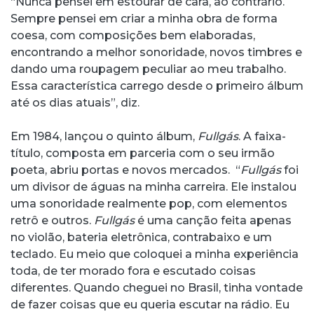
“Nunca pensei em estourar de cara, ao contrário.
Sempre pensei em criar a minha obra de forma
coesa, com composições bem elaboradas,
encontrando a melhor sonoridade, novos timbres e
dando uma roupagem peculiar ao meu trabalho.
Essa característica carrego desde o primeiro álbum
até os dias atuais”, diz.
Em 1984, lançou o quinto álbum,
Fullgás
. A faixa-
título, composta em parceria com o seu irmão
poeta, abriu portas e novos mercados. “
Fullgás
foi
um divisor de águas na minha carreira. Ele instalou
uma sonoridade realmente pop, com elementos
retrô e outros.
Fullgás
é uma canção feita apenas
no violão, bateria eletrônica, contrabaixo e um
teclado. Eu meio que coloquei a minha experiência
toda, de ter morado fora e escutado coisas
diferentes. Quando cheguei no Brasil, tinha vontade
de fazer coisas que eu queria escutar na rádio. Eu