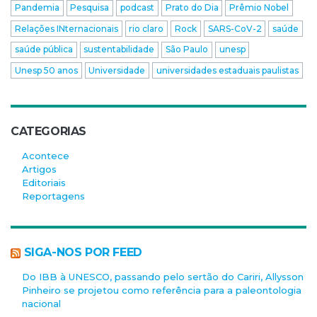
Pandemia
Pesquisa
podcast
Prato do Dia
Prêmio Nobel
Relações INternacionais
rio claro
Rock
SARS-CoV-2
saúde
saúde pública
sustentabilidade
São Paulo
unesp
Unesp 50 anos
Universidade
universidades estaduais paulistas
CATEGORIAS
Acontece
Artigos
Editoriais
Reportagens
SIGA-NOS POR FEED
Do IBB à UNESCO, passando pelo sertão do Cariri, Allysson
Pinheiro se projetou como referência para a paleontologia
nacional