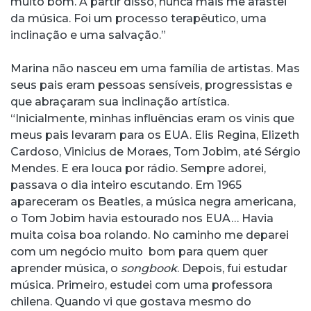
muito bom. A partir disso, nunca mais me afastei
da música. Foi um processo terapêutico, uma
inclinação e uma salvação.”
Marina não nasceu em uma família de artistas. Mas
seus pais eram pessoas sensíveis, progressistas e
que abraçaram sua inclinação artística.
“Inicialmente, minhas influências eram os vinis que
meus pais levaram para os EUA. Elis Regina, Elizeth
Cardoso, Vinicius de Moraes, Tom Jobim, até Sérgio
Mendes. E era louca por rádio. Sempre adorei,
passava o dia inteiro escutando. Em 1965
apareceram os Beatles, a música negra americana,
o Tom Jobim havia estourado nos EUA… Havia
muita coisa boa rolando. No caminho me deparei
com um negócio muito bom para quem quer
aprender música, o
songbook
. Depois, fui estudar
música. Primeiro, estudei com uma professora
chilena. Quando vi que gostava mesmo do