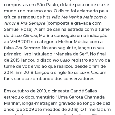
compostas em São Paulo, cidade para onde ela se
mudou no mesmo ano. O disco foi aclamado pela
crítica e rendeu os hits
Não Me Venha Mais com o
Amor
e
Pra Sempre
(composta e gravada com
Samuel Rosa). Além de cair na estrada com a turnê
do disco
Clímax
, Marina conseguiu uma indicação
ao VMB 2011 na categoria Melhor Música com a
faixa
Pra Sempre
. No ano seguinte, lançou o seu
primeiro livro intitulado “Maneira de Ser”. No final
de 2015, lançou o disco
No Osso
, registro ao vivo da
turnê de voz e violão que realizou desde o fim de
2014. Em 2018, lançou o single
Só os coxinhas
, um
funk carioca zombando dos conservadores.
Em outubro de 2019, o cineasta Candé Salles
estreou o documentário “Uma Garota Chamada
Marina”, longa-metragem gravado ao longo de dez
anos (de 2009 até meados de 2019). O filme faz um