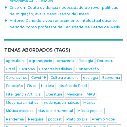
programa ACS Fellows
Crise em Ceuta evidencia necessidade de rever políticas
de migração, avalia pesquisador da Unesp
Antonio Candido viveu renascimento intelectual durante
período como professor da Faculdade de Letras de Assis
TEMAS ABORDADOS (TAGS)
agricultura
Agronegócio
Amazônia
Biologia
Botucatu
Brasil
Cantoras
Cantoras brasileiras
Conservação
Coronavírus
Covid-19
Cultura brasileira
ecologia
Economia
Educação
Física
História
História do Brasil
Inteligência Artificial
Literatura
Medicina
MPB
Mudança climática
mudanças climáticas
Música
Música brasileira
Música instrumental
Música popular
Pandemia
Pesquisa
podcast
Prato do Dia
Prêmio Nobel