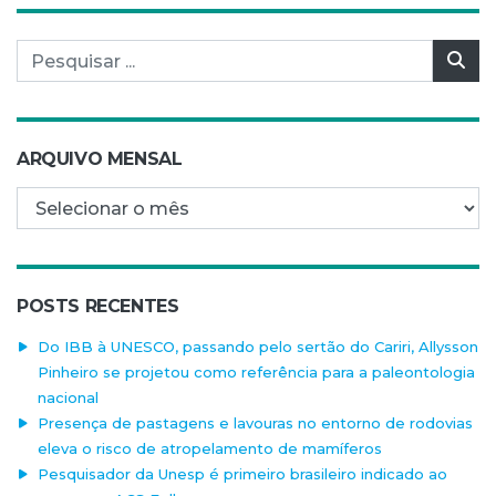
Pesquisar por:
Pes
ARQUIVO MENSAL
Arquivo mensal
POSTS RECENTES
Do IBB à UNESCO, passando pelo sertão do Cariri, Allysson
Pinheiro se projetou como referência para a paleontologia
nacional
Presença de pastagens e lavouras no entorno de rodovias
eleva o risco de atropelamento de mamíferos
Pesquisador da Unesp é primeiro brasileiro indicado ao