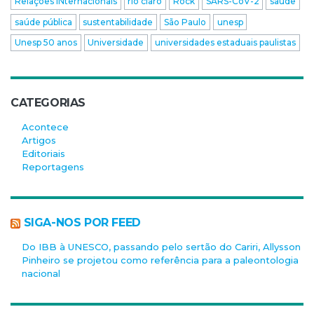
Relações INternacionais
rio claro
Rock
SARS-CoV-2
saúde
saúde pública
sustentabilidade
São Paulo
unesp
Unesp 50 anos
Universidade
universidades estaduais paulistas
CATEGORIAS
Acontece
Artigos
Editoriais
Reportagens
SIGA-NOS POR FEED
Do IBB à UNESCO, passando pelo sertão do Cariri, Allysson
Pinheiro se projetou como referência para a paleontologia
nacional