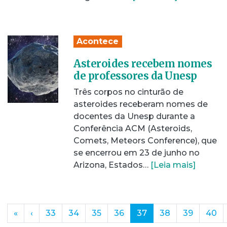
Acontece
Asteroides recebem nomes
de professores da Unesp
Três corpos no cinturão de
asteroides receberam nomes de
docentes da Unesp durante a
Conferência ACM (Asteroids,
Comets, Meteors Conference), que
se encerrou em 23 de junho no
Arizona, Estados…
[Leia mais]
(current)
«
‹
33
34
35
36
37
38
39
40