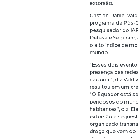
extorsão.
Cristian Daniel Val
programa de Pós-G
pesquisador do IA
Defesa e Segurança
o alto índice de m
mundo.
“Esses dois evento
presença das redes
nacional”, diz Valdi
resultou em um cre
“O Equador está s
perigosos do mund
habitantes”, diz. 
extorsão e seques
organizado transna
droga que vem do Mé