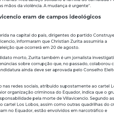
acebook
 Threads
 no WhatsApp
ar no LinkedIn
nas mãos da violência. A mudança é urgente”.
avicencio eram de campos ideológicos
rida na capital do país, dirigentes do partido Construye
vicencio, informaram que Christian Zurita assumiria a
 eleição que ocorrerá em 20 de agosto.
dato morto, Zurita também é um jornalista investigat
enúncias sobre corrupção que, no passado, colaborou
candidatura ainda deve ser aprovada pelo Conselho Eleit
 nas redes sociais, atribuído supostamente ao cartel 
or organização criminosa do Equador, indica que o gr
esponsabilidade pela morte de Villavicencio. Segundo a
, o cartel Los Lobos, assim como outras quadrilhas do c
am no Equador, estão envolvidos em narcotráfico e