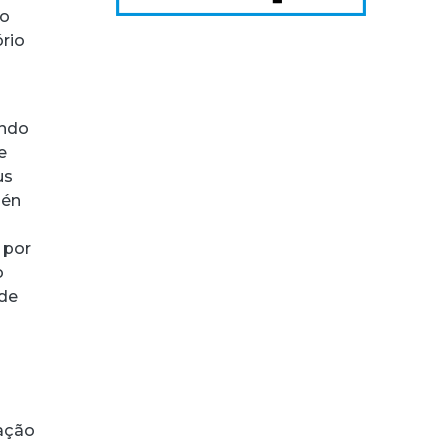
 o
ório
ando
e
us
bén
 por
o
ade
zação