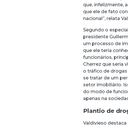
que, infelizmente,
que ele de fato con
nacional”, relata Va
Segundo o especiali
presidente Guiller
um processo de im
que ele teria conh
funcionários, prin
Cherrez que seria 
o tráfico de droga
se tratar de um pe
setor imobiliário.
do modo de funcion
apenas na sociedad
Plantio de dro
Valdivieso destaca