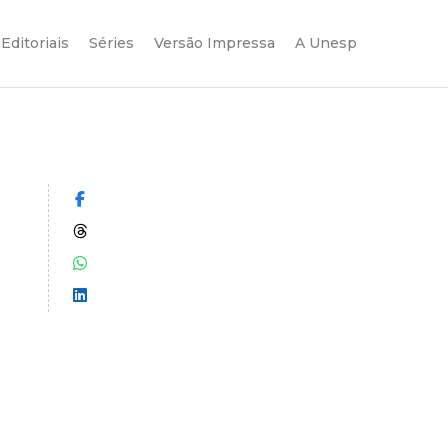
Editoriais
Séries
Versão Impressa
A Unesp
Compartilhar no Facebook
Compartilhar no Threads
Compartilhar no WhatsApp
Compartilhar no LinkedIn