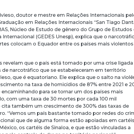
divieso, doutor e mestre em Relações Internacionais pe
raduação em Relações Internacionais “San Tiago Dant
RAS, Núcleo de Estudo de gênero do Grupo de Estudos
 Internacional (GEDES Unesp), explica que o narcotráfi
ortes colocam o Equador entre os países mais violentos
s revelam que o país está tomado por uma crise ligada
 de narcotráfico que se estabeleceram em território
vieso, que é equatoriano. Ele explica que o salto na violê
scimento na taxa de homicídios de 87% entre 2021 e 2
e encaminhando para se tornar um dos países mais
o, com uma taxa de 30 mortes por cada 100 mil
Ele cita também um crescimento de 300% das taxas de
tro. “Vemos um país bastante tomado por redes do cri
cional que de alguma forma estão apoiadas em cartéi
xico, os cartéis de Sinaloa, e que estão vinculadas a