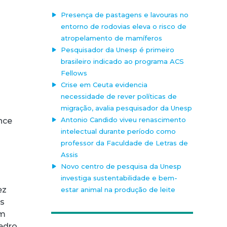
Presença de pastagens e lavouras no
entorno de rodovias eleva o risco de
atropelamento de mamíferos
Pesquisador da Unesp é primeiro
brasileiro indicado ao programa ACS
Fellows
Crise em Ceuta evidencia
necessidade de rever políticas de
migração, avalia pesquisador da Unesp
Antonio Candido viveu renascimento
nce
intelectual durante período como
professor da Faculdade de Letras de
Assis
Novo centro de pesquisa da Unesp
investiga sustentabilidade e bem-
ez
estar animal na produção de leite
is
um
edro