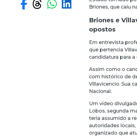
Compartilhar no F
Compartilhar no
Compartilhar
Compartilh
Briones, que caiu 
Briones e Vill
opostos
Em entrevista profe
que pertencia Villa
candidatura para a
Assim como o candi
com histórico de d
Villavicencio. Sua 
Nacional.
Um vídeo divulgado
Lobos, segunda mai
teria assumido a r
autoridades locais
organizado que atu