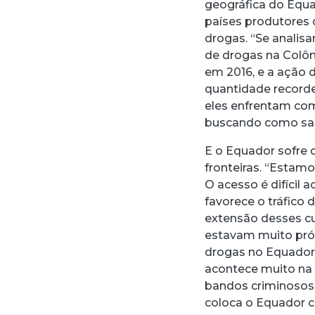
geográfica do Equad
países produtores d
drogas. “Se analisa
de drogas na Colôm
em 2016, e a ação 
quantidade record
eles enfrentam co
buscando como saíd
E o Equador sofre 
fronteiras. “Estamo
O acesso é difícil 
favorece o tráfico
extensão desses cu
estavam muito próx
drogas no Equador 
acontece muito na r
bandos criminosos
coloca o Equador 