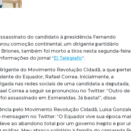
assassinato do candidato à presidência Fernando
gerou comoção continental, um dirigente partidário
 Briones, também foi morto a tiros nesta segunda-feira
informações do jornal “
El Telégrafo
“.
dirigente do Movimento Revolução Cidadã, a que perte
ente do Equador, Rafael Correa. Inicialmente, a
ulgada nas redes sociais de uma candidata a deputada,
el Correa a seguir se pronunciou no Twitter: “Outro de
oi assassinado em Esmeraldas. Já basta!”, disse.
ência pelo Movimento Revolução Cidadã, Luisa Gonzal
e mensagem no Twitter: “O Equador vive sua época ma
 deve ao abandono total por um governo inepto e por 
máfias. Meu abraço solidário à família do camarada P