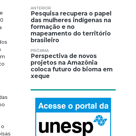
Navegação de Post
Pesquisa recupera o papel
 e
das mulheres indígenas na
00
formação e no
a
mapeamento do território
m
brasileiro
dos
a
Perspectiva de novos
têm
projetos na Amazônia
co
coloca futuro do bioma em
xeque
 das
mpo
a
 o
oisas