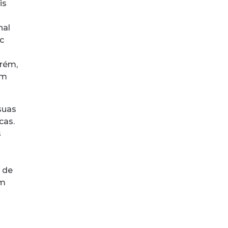
is
nal
c
orém,
am
suas
cas.
s
o de
ém