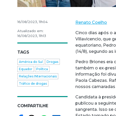
16/08/2023, 11h04
Renato Coelho
Atualizado em:
Cinco dias após o 
16/08/2023, 11h13
Villavicencio, que 
equatoriano, Pedro
(14/8), segundo as 
TAGS
Pedro Briones era 
América do Sul
Drogas
também o ex-presid
Equador
Política
informação foi div
Relações INternacionais
Paola Cabezas. Rafa
Tráfico de drogas
nossos camaradas f
Candidata à presid
publicou a seguint
COMPARTILHE
sangrenta. Isso se
Estado tomado por 