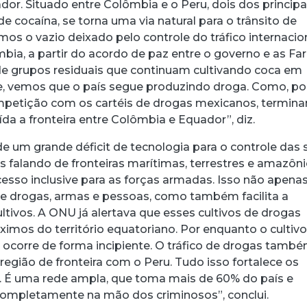
or. Situado entre Colômbia e o Peru, dois dos principa
e cocaína, se torna uma via natural para o trânsito de
mos o vazio deixado pelo controle do tráfico internacio
bia, a partir do acordo de paz entre o governo e as Far
de grupos residuais que continuam cultivando coca em
e, vemos que o país segue produzindo droga. Como, p
mpetição com os cartéis de drogas mexicanos, termin
a a fronteira entre Colômbia e Equador”, diz.
de um grande déficit de tecnologia para o controle das 
s falando de fronteiras marítimas, terrestres e amazôni
acesso inclusive para as forças armadas. Isso não apena
 de drogas, armas e pessoas, como também facilita a
ltivos. A ONU já alertava que esses cultivos de drogas
imos do território equatoriano. Por enquanto o cultiv
ocorre de forma incipiente. O tráfico de drogas tamb
egião de fronteira com o Peru. Tudo isso fortalece os
. É uma rede ampla, que toma mais de 60% do país e
completamente na mão dos criminosos”, conclui.