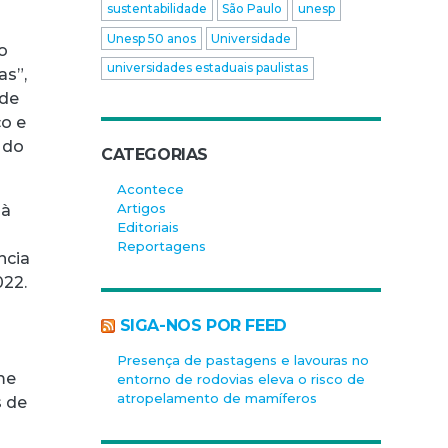
sustentabilidade
São Paulo
unesp
Unesp 50 anos
Universidade
lo
universidades estaduais paulistas
as”,
 de
co e
 do
CATEGORIAS
Acontece
Artigos
 à
Editoriais
Reportagens
ncia
022.
SIGA-NOS POR FEED
Presença de pastagens e lavouras no
me
entorno de rodovias eleva o risco de
atropelamento de mamíferos
s de