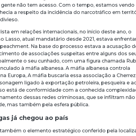
 a gente não tem acesso. Com o tempo, estamos vendo
hecia a respeito da incidência do narcotráfico em territ
ldivieso.
sta em relações internacionais, no início deste ano, o
mo Lasso, atual mandatário desde 2021, estava enfrent
peachment. Na base do processo estava a acusação d
ecimento de associações suspeitas entre alguns dos se
cipalmente o seu cunhado, com uma figura chamada Ru
vinculado à máfia albanesa. A máfia albanesa controla
s na Europa, A máfia buscaria essa associação a Cherrez
rsonagem ligado à exportação petroleira, pesqueira e a
 Isso está de conformidade com a conhecida complexid
amento dessas redes criminosas, que se infiltram não
e, mas também pela esfera pública.
gas já chegou ao país
 também o elemento estratégico conferido pela locali