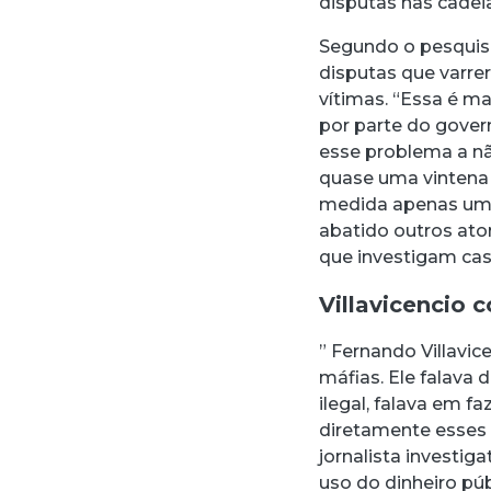
disputas nas cadeia
Segundo o pesquisa
disputas que varre
vítimas. “Essa é m
por parte do gover
esse problema a nã
quase uma vintena 
medida apenas um p
abatido outros ator
que investigam caso
Villavicencio 
” Fernando Villavi
máfias. Ele falava 
ilegal, falava em f
diretamente esses 
jornalista investi
uso do dinheiro pú