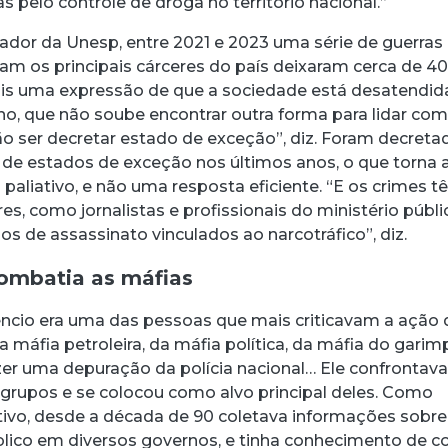
s pelo controle de droga no território nacional.”
dor da Unesp, entre 2021 e 2023 uma série de guerras
ram os principais cárceres do país deixaram cerca de 4
ais uma expressão de que a sociedade está desatendid
no, que não soube encontrar outra forma para lidar co
o ser decretar estado de exceção”, diz. Foram decreta
de estados de exceção nos últimos anos, o que torna 
aliativo, e não uma resposta eficiente. “E os crimes 
es, como jornalistas e profissionais do ministério públi
s de assassinato vinculados ao narcotráfico”, diz.
combatia as máfias
cencio era uma das pessoas que mais criticavam a ação
da máfia petroleira, da máfia política, da máfia do gari
azer uma depuração da polícia nacional… Ele confrontav
grupos e se colocou como alvo principal deles. Como
gativo, desde a década de 90 coletava informações sobre
blico em diversos governos, e tinha conhecimento de c