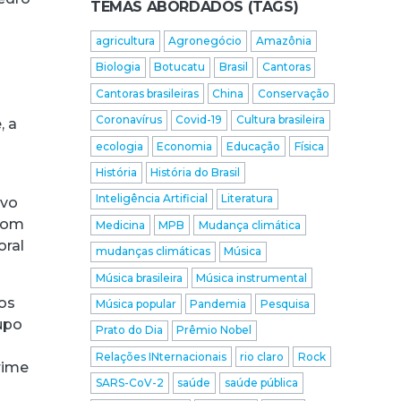
TEMAS ABORDADOS (TAGS)
agricultura
Agronegócio
Amazônia
Biologia
Botucatu
Brasil
Cantoras
Cantoras brasileiras
China
Conservação
Coronavírus
Covid-19
Cultura brasileira
, a
ecologia
Economia
Educação
Física
História
História do Brasil
Inteligência Artificial
Literatura
ivo
 com
Medicina
MPB
Mudança climática
oral
mudanças climáticas
Música
Música brasileira
Música instrumental
Los
Música popular
Pandemia
Pesquisa
upo
Prato do Dia
Prêmio Nobel
s
Relações INternacionais
rio claro
Rock
rime
SARS-CoV-2
saúde
saúde pública