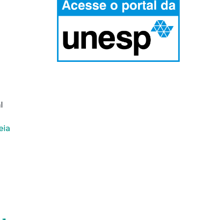
l
eia