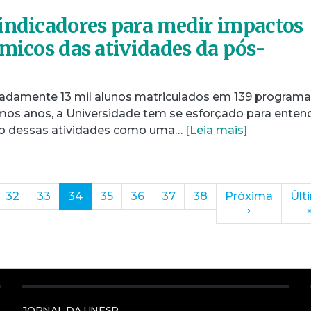
indicadores para medir impactos
ômicos das atividades da pós-
adamente 13 mil alunos matriculados em 139 programa
mos anos, a Universidade tem se esforçado para enten
o dessas atividades como uma…
[Leia mais]
(current)
32
33
34
35
36
37
38
Próxima
Últ
›
JORNAL DA UNESP