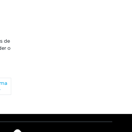
s de
der o
ima
»