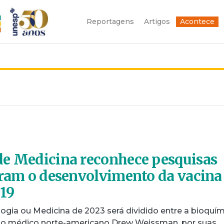
Reportagens
Artigos
Acontece
de Medicina reconhece pesquisas
aram o desenvolvimento da vacina
-19
ogia ou Medicina de 2023 será dividido entre a bioquí
e o médico norte-americano Drew Weissman, por suas