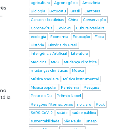
agricultura
Agronegócio
Amazônia
rês
Biologia
Botucatu
Brasil
Cantoras
m…
Cantoras brasileiras
China
Conservação
Coronavírus
Covid-19
Cultura brasileira
ecologia
Economia
Educação
Física
História
História do Brasil
Inteligência Artificial
Literatura
e
Medicina
MPB
Mudança climática
mudanças climáticas
Música
Música brasileira
Música instrumental
Música popular
Pandemia
Pesquisa
omo
Prato do Dia
Prêmio Nobel
tália
Relações INternacionais
rio claro
Rock
SARS-CoV-2
saúde
saúde pública
sustentabilidade
São Paulo
unesp