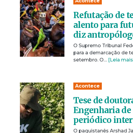
Acontece
Refutação de t
alento para fut
diz antropólog
O Supremo Tribunal Feder
para a demarcação de te
setembro. O…
[Leia mais
Acontece
Tese de doutor
Engenharia de 
periódico inte
O paquistanês Arshad Ja