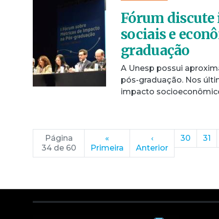
Fórum discute 
sociais e econ
graduação
A Unesp possui aproxim
pós-graduação. Nos últi
impacto socioeconômic
Página
«
‹
30
31
34 de 60
Primeira
Anterior