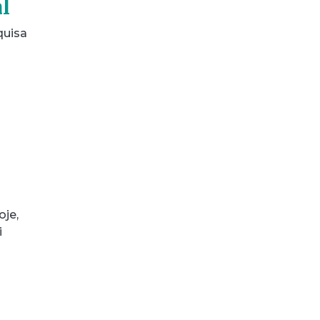
l
quisa
oje,
i