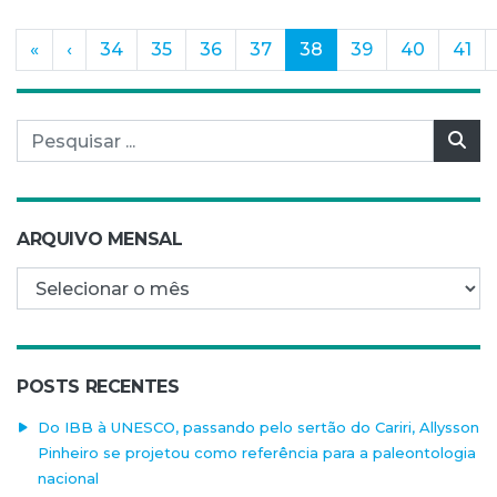
(current)
«
‹
34
35
36
37
38
39
40
41
Pesquisar por:
Pes
ARQUIVO MENSAL
Arquivo mensal
POSTS RECENTES
Do IBB à UNESCO, passando pelo sertão do Cariri, Allysson
Pinheiro se projetou como referência para a paleontologia
nacional