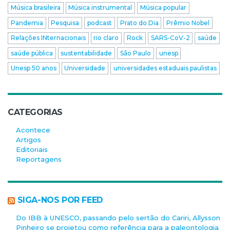
Música brasileira
Música instrumental
Música popular
Pandemia
Pesquisa
podcast
Prato do Dia
Prêmio Nobel
Relações INternacionais
rio claro
Rock
SARS-CoV-2
saúde
saúde pública
sustentabilidade
São Paulo
unesp
Unesp 50 anos
Universidade
universidades estaduais paulistas
CATEGORIAS
Acontece
Artigos
Editoriais
Reportagens
SIGA-NOS POR FEED
Do IBB à UNESCO, passando pelo sertão do Cariri, Allysson
Pinheiro se projetou como referência para a paleontologia