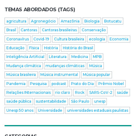
TEMAS ABORDADOS (TAGS)
agricultura
Agronegócio
Amazônia
Biologia
Botucatu
Brasil
Cantoras
Cantoras brasileiras
Conservação
Coronavírus
Covid-19
Cultura brasileira
ecologia
Economia
Educação
Física
História
História do Brasil
Inteligência Artificial
Literatura
Medicina
MPB
Mudança climática
mudanças climáticas
Música
Música brasileira
Música instrumental
Música popular
Pandemia
Pesquisa
podcast
Prato do Dia
Prêmio Nobel
Relações INternacionais
rio claro
Rock
SARS-CoV-2
saúde
saúde pública
sustentabilidade
São Paulo
unesp
Unesp 50 anos
Universidade
universidades estaduais paulistas