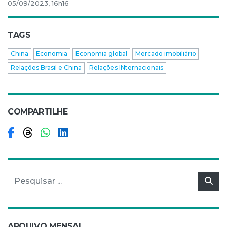
05/09/2023, 16h16
TAGS
China
Economia
Economia global
Mercado imobiliário
Relações Brasil e China
Relações INternacionais
COMPARTILHE
Compartilhar no Facebook
Compartilhar no Threads
Compartilhar no WhatsApp
Compartilhar no LinkedIn
Pesquisar por:
Pes
ARQUIVO MENSAL