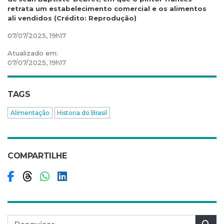
retrata um estabelecimento comercial e os alimentos
ali vendidos (Crédito: Reprodução)
07/07/2025, 19h17
Atualizado em:
07/07/2025, 19h17
TAGS
Alimentação
Historia do Brasil
COMPARTILHE
Compartilhar no Facebook
Compartilhar no Threads
Compartilhar no WhatsApp
Compartilhar no LinkedIn
Pesquisar por:
Pes