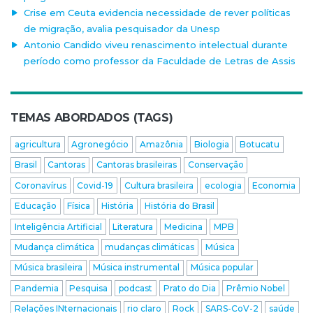
Crise em Ceuta evidencia necessidade de rever políticas
de migração, avalia pesquisador da Unesp
Antonio Candido viveu renascimento intelectual durante
período como professor da Faculdade de Letras de Assis
TEMAS ABORDADOS (TAGS)
agricultura
Agronegócio
Amazônia
Biologia
Botucatu
Brasil
Cantoras
Cantoras brasileiras
Conservação
Coronavírus
Covid-19
Cultura brasileira
ecologia
Economia
Educação
Física
História
História do Brasil
Inteligência Artificial
Literatura
Medicina
MPB
Mudança climática
mudanças climáticas
Música
Música brasileira
Música instrumental
Música popular
Pandemia
Pesquisa
podcast
Prato do Dia
Prêmio Nobel
Relações INternacionais
rio claro
Rock
SARS-CoV-2
saúde