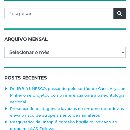
Pesquisar por:
Pes
ARQUIVO MENSAL
Arquivo mensal
POSTS RECENTES
Do IBB à UNESCO, passando pelo sertão do Cariri, Allysson
Pinheiro se projetou como referência para a paleontologia
nacional
Presença de pastagens e lavouras no entorno de rodovias
eleva o risco de atropelamento de mamíferos
Pesquisador da Unesp é primeiro brasileiro indicado ao
programa ACS Fellows