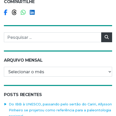
COMPARTILHE
Compartilhar no Facebook
Compartilhar no Threads
Compartilhar no WhatsApp
Compartilhar no LinkedIn
Pesquisar por:
Pes
ARQUIVO MENSAL
Arquivo mensal
POSTS RECENTES
Do IBB à UNESCO, passando pelo sertão do Cariri, Allysson
Pinheiro se projetou como referência para a paleontologia