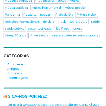
Mudança climática
mudanças climáticas
Música
Música brasileira
Música instrumental
Música popular
Pandemia
Pesquisa
podcast
Prato do Dia
Prêmio Nobel
Relações INternacionais
rio claro
Rock
SARS-CoV-2
saúde
saúde pública
sustentabilidade
São Paulo
unesp
Unesp 50 anos
Universidade
universidades estaduais paulistas
CATEGORIAS
Acontece
Artigos
Editoriais
Reportagens
SIGA-NOS POR FEED
Do IBB à UNESCO, passando pelo sertão do Cariri, Allysson