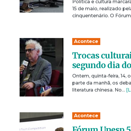
Política e cultura marc
15 de maio, realizado pe
cinquentenário. O Fóru
Acontece
Trocas culturai
segundo dia d
Ontem, quinta-feira, 14
parte da manhã, os deba
literatura chinesa. No…
[L
Acontece
Fórum Unesp 50