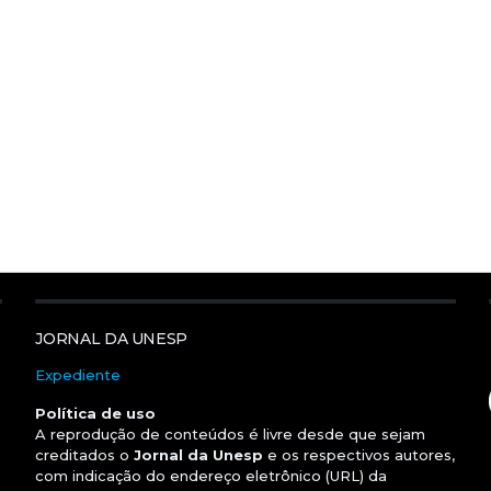
JORNAL DA UNESP
Expediente
Política de uso
A reprodução de conteúdos é livre desde que sejam
creditados o
Jornal da Unesp
e os respectivos autores,
com indicação do endereço eletrônico (URL) da