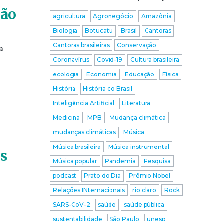
ção
agricultura
Agronegócio
Amazônia
Biologia
Botucatu
Brasil
Cantoras
Cantoras brasileiras
Conservação
a
Coronavírus
Covid-19
Cultura brasileira
ecologia
Economia
Educação
Física
História
História do Brasil
Inteligência Artificial
Literatura
Medicina
MPB
Mudança climática
mudanças climáticas
Música
Música brasileira
Música instrumental
es
Música popular
Pandemia
Pesquisa
podcast
Prato do Dia
Prêmio Nobel
Relações INternacionais
rio claro
Rock
SARS-CoV-2
saúde
saúde pública
sustentabilidade
São Paulo
unesp