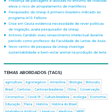
Presença de pastagens e lavouras no entorno de rodovias
eleva o risco de atropelamento de mamíferos
Pesquisador da Unesp é primeiro brasileiro indicado ao
programa ACS Fellows
Crise em Ceuta evidencia necessidade de rever políticas
de migração, avalia pesquisador da Unesp
Antonio Candido viveu renascimento intelectual durante
período como professor da Faculdade de Letras de Assis
Novo centro de pesquisa da Unesp investiga
sustentabilidade e bem-estar animal na produção de leite
TEMAS ABORDADOS (TAGS)
agricultura
Agronegócio
Amazônia
Biologia
Botucatu
Brasil
Cantoras
Cantoras brasileiras
China
Conservação
Coronavírus
Covid-19
Cultura brasileira
ecologia
Economia
Educação
Física
História
História do Brasil
Inteligência Artificial
Literatura
Medicina
MPB