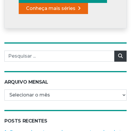
Conheça mais séries
Pesquisar por:
Pes
ARQUIVO MENSAL
Arquivo mensal
POSTS RECENTES