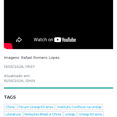
Imagens: Rafael Romero Lopes
13/05/2026, 17h57
Atualizado em:
15/05/2026, 12h05
TAGS
China
Fórum Unesp 50 anos
Instituto Confúcio na Unesp
Literatura
Relações Brasil e China
unesp
Unesp 50 anos