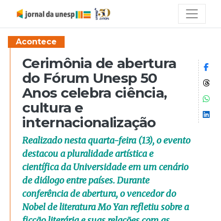
Acontece
Cerimônia de abertura
Co
do Fórum Unesp 50
Co
Anos celebra ciência,
Co
cultura e
Co
internacionalização
Realizado nesta quarta-feira (13), o evento
destacou a pluralidade artística e
científica da Universidade em um cenário
de diálogo entre países. Durante
conferência de abertura, o vencedor do
Nobel de literatura Mo Yan refletiu sobre a
ficção literária e suas relações com as