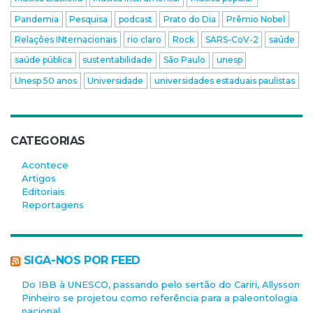
Pandemia
Pesquisa
podcast
Prato do Dia
Prêmio Nobel
Relações INternacionais
rio claro
Rock
SARS-CoV-2
saúde
saúde pública
sustentabilidade
São Paulo
unesp
Unesp 50 anos
Universidade
universidades estaduais paulistas
CATEGORIAS
Acontece
Artigos
Editoriais
Reportagens
SIGA-NOS POR FEED
Do IBB à UNESCO, passando pelo sertão do Cariri, Allysson
Pinheiro se projetou como referência para a paleontologia
nacional