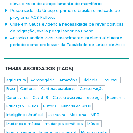
eleva o risco de atropelamento de mamíferos
Pesquisador da Unesp é primeiro brasileiro indicado ao
programa ACS Fellows
Crise em Ceuta evidencia necessidade de rever políticas
de migração, avalia pesquisador da Unesp
Antonio Candido viveu renascimento intelectual durante
período como professor da Faculdade de Letras de Assis
TEMAS ABORDADOS (TAGS)
agricultura
Agronegócio
Amazônia
Biologia
Botucatu
Brasil
Cantoras
Cantoras brasileiras
Conservação
Coronavírus
Covid-19
Cultura brasileira
ecologia
Economia
Educação
Física
História
História do Brasil
Inteligência Artificial
Literatura
Medicina
MPB
Mudança climática
mudanças climáticas
Música
Música brasileira
Música instrumental
Música popular