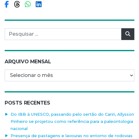
Compartilhar no Facebook
Compartilhar no Threads
Compartilhar no WhatsApp
Compartilhar no LinkedIn
Pesquisar por:
Pes
ARQUIVO MENSAL
Arquivo mensal
POSTS RECENTES
Do IBB à UNESCO, passando pelo sertão do Cariri, Allysson
Pinheiro se projetou como referência para a paleontologia
nacional
Presença de pastagens e lavouras no entorno de rodovias