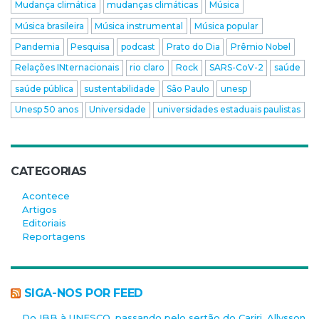
Mudança climática
mudanças climáticas
Música
Música brasileira
Música instrumental
Música popular
Pandemia
Pesquisa
podcast
Prato do Dia
Prêmio Nobel
Relações INternacionais
rio claro
Rock
SARS-CoV-2
saúde
saúde pública
sustentabilidade
São Paulo
unesp
Unesp 50 anos
Universidade
universidades estaduais paulistas
CATEGORIAS
Acontece
Artigos
Editoriais
Reportagens
SIGA-NOS POR FEED
Do IBB à UNESCO, passando pelo sertão do Cariri, Allysson