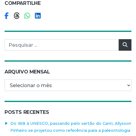
COMPARTILHE
Compartilhar no Facebook
Compartilhar no Threads
Compartilhar no WhatsApp
Compartilhar no LinkedIn
Pesquisar por:
Pes
ARQUIVO MENSAL
Arquivo mensal
POSTS RECENTES
Do IBB à UNESCO, passando pelo sertão do Cariri, Allysson
Pinheiro se projetou como referência para a paleontologia