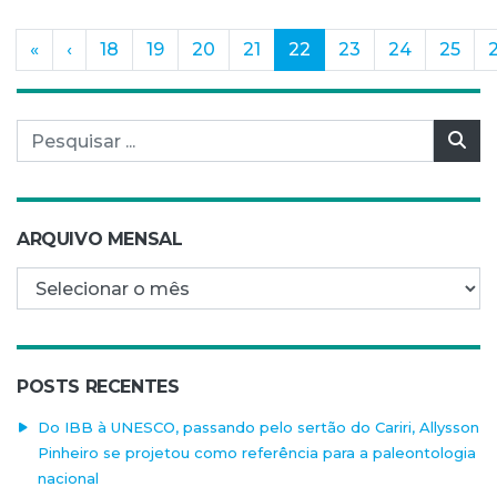
(current)
«
‹
18
19
20
21
22
23
24
25
Pesquisar por:
Pes
ARQUIVO MENSAL
Arquivo mensal
POSTS RECENTES
Do IBB à UNESCO, passando pelo sertão do Cariri, Allysson
Pinheiro se projetou como referência para a paleontologia
nacional