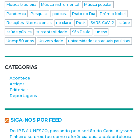
Música brasileira
Música instrumental
Música popular
Pandemia
Pesquisa
podcast
Prato do Dia
Prêmio Nobel
Relações INternacionais
rio claro
Rock
SARS-CoV-2
saúde
saúde pública
sustentabilidade
São Paulo
unesp
Unesp 50 anos
Universidade
universidades estaduais paulistas
CATEGORIAS
Acontece
Artigos
Editoriais
Reportagens
SIGA-NOS POR FEED
Do IBB à UNESCO, passando pelo sertão do Cariri, Allysson
Pinheiro se projetou como referência para a paleontologia