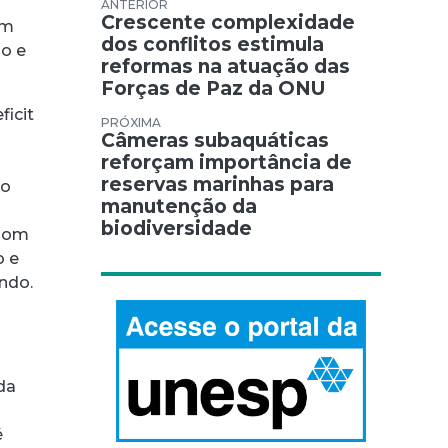
Navegação de Post
Crescente complexidade
em
dos conflitos estimula
go e
reformas na atuação das
Forças de Paz da ONU
ficit
Câmeras subaquáticas
reforçam importância de
s
reservas marinhas para
co
manutenção da
biodiversidade
 bom
o e
ndo.
da
é