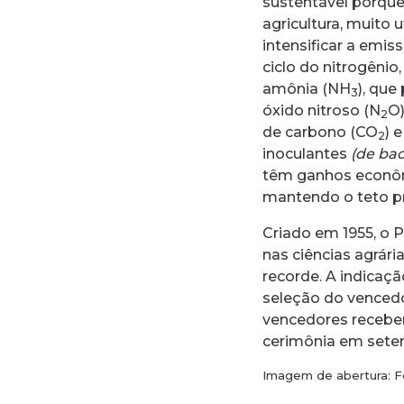
sustentável porque
agricultura, muito 
intensificar a emi
ciclo do nitrogênio
amônia (NH
), que
3
óxido nitroso (N
O)
2
de carbono (CO
) 
2
inoculantes
(de bac
têm ganhos econôm
mantendo o teto pr
Criado em 1955, o 
nas ciências agrár
recorde. A indicaç
seleção do vencedor
vencedores recebe
cerimônia em setem
Imagem de abertura: F