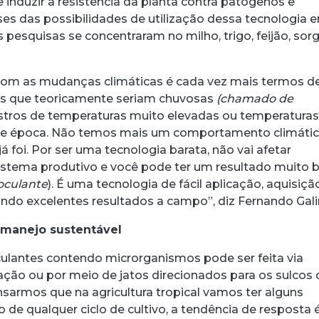
 induzir a resistência da planta contra patógenos e
ses das possibilidades de utilização dessa tecnologia 
as pesquisas se concentraram no milho, trigo, feijão, sor
com as mudanças climáticas é cada vez mais termos de
es que teoricamente seriam chuvosas
(chamado de
istros de temperaturas muito elevadas ou temperatura
 de época. Não temos mais um comportamento climáti
á foi. Por ser uma tecnologia barata, não vai afetar
istema produtivo e você pode ter um resultado muito
noculante
). É uma tecnologia de fácil aplicação, aquisiçã
do excelentes resultados a campo”, diz Fernando Gali
 manejo sustentável
culantes contendo microrganismos pode ser feita via
ação ou por meio de jatos direcionados para os sulcos 
sarmos que na agricultura tropical vamos ter alguns
de qualquer ciclo de cultivo, a tendência de resposta 