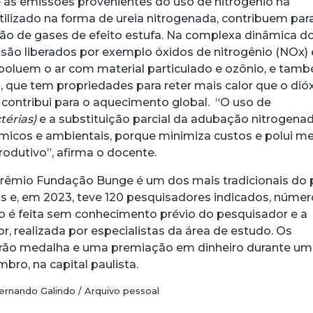
 as emissões provenientes do uso de nitrogênio na
utilizado na forma de ureia nitrogenada, contribuem par
ssão de gases de efeito estufa. Na complexa dinâmica d
, são liberados por exemplo óxidos de nitrogênio (NOx) 
 poluem o ar com material particulado e ozônio, e tam
, que tem propriedades para reter mais calor que o dió
e contribui para o aquecimento global. “O uso de
térias)
e a substituição parcial da adubação nitrogena
icos e ambientais, porque minimiza custos e polui m
odutivo”, afirma o docente.
Prêmio Fundação Bunge é um dos mais tradicionais do 
ias e, em 2023, teve 120 pesquisadores indicados, númer
ão é feita sem conhecimento prévio do pesquisador e a
, realizada por especialistas da área de estudo. Os
rão medalha e uma premiação em dinheiro durante u
bro, na capital paulista.
ernando Galindo / Arquivo pessoal