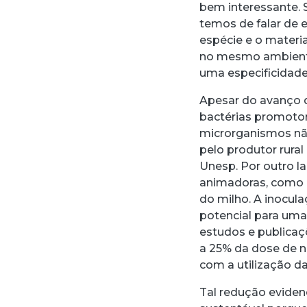
bem interessante. 
temos de falar de e
espécie e o materi
no mesmo ambiente 
uma especificidade”
Apesar do avanço d
bactérias promotor
microrganismos nã
pelo produtor rural
Unesp. Por outro l
animadoras, como
do milho. A inocu
potencial para uma
estudos e publica
a 25% da dose de n
com a utilização da
Tal redução eviden