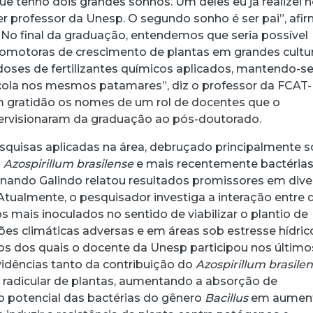
e tenho dois grandes sonhos. Um deles eu já realizei 
er professor da Unesp. O segundo sonho é ser pai”, afi
“No final da graduação, entendemos que seria possível
 promotoras de crescimento de plantas em grandes cultu
 doses de fertilizantes químicos aplicados, mantendo-se
cola nos mesmos patamares”, diz o professor da FCAT-
m gratidão os nomes de um rol de docentes que o
ervisionaram da graduação ao pós-doutorado.
quisas aplicadas na área, debruçado principalmente s
s
Azospirillum brasilense
e mais recentemente bactéria
ernando Galindo relatou resultados promissores em div
. Atualmente, o pesquisador investiga a interação entre 
 mais inoculados no sentido de viabilizar o plantio de
ões climáticas adversas e em áreas sob estresse hídric
s dos quais o docente da Unesp participou nos último
idências tanto da contribuição do
Azospirillum brasile
 radicular de plantas, aumentando a absorção de
o potencial das bactérias do gênero
Bacillus
em aument