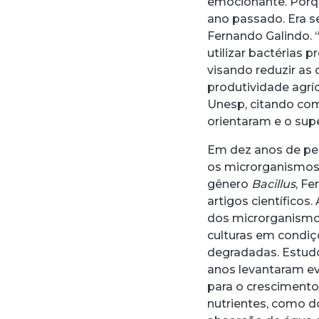
emocionante. Porqu
ano passado. Era s
Fernando Galindo. 
utilizar bactérias
visando reduzir as
produtividade agrí
Unesp, citando co
orientaram e o sup
Em dez anos de pes
os microrganismo
gênero
Bacillus
, F
artigos científicos
dos microrganismos
culturas em condiç
degradadas. Estudo
anos levantaram ev
para o crescimento
nutrientes, como d