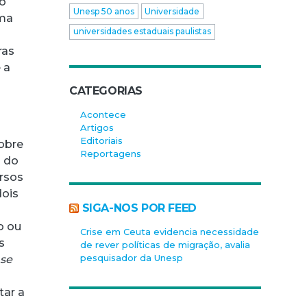
no
Unesp 50 anos
Universidade
rma
universidades estaduais paulistas
ras
 a
CATEGORIAS
Acontece
Artigos
Editoriais
obre
Reportagens
s do
ersos
dois
SIGA-NOS POR FEED
o ou
Crise em Ceuta evidencia necessidade
s
de rever políticas de migração, avalia
pesquisador da Unesp
nse
ar a