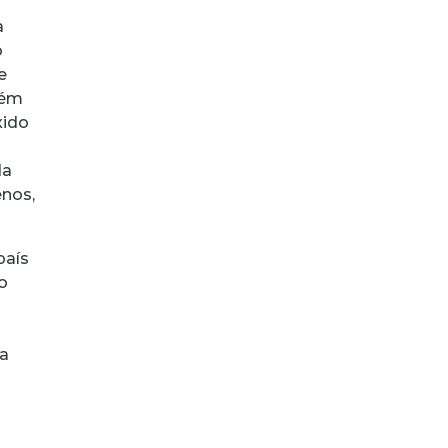
a
o
e
bém
xido
da
enos,
país
o
ma