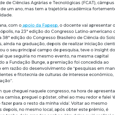
de de Ciências Agrárias e Tecnológicas (FCAT), câmpus
 de um ano, mas tem a trajetória acadêmica fortement
sidade.
ana, com o
apoio da Fapesp
, o docente vai apresentar 
nópolis, na 23ª edição do Congresso Latino-americano 
acebook
 Threads
 no WhatsApp
ar no LinkedIn
a 38ª edição do Congresso Brasileiro de Ciência do Sol
s, ainda na graduação, depois de realizar iniciação cientí
ou o seu principal campo de pesquisa, teve o insight d
al que seguiria no mesmo evento, na mesma capital
do a Fundação Bunge, a premiação foi concedida ao
p em razão do desenvolvimento de “pesquisas em man
ientes e fitotecnia de culturas de interesse econômico,
bação”.
m que cheguei naquele congresso, na hora de apresenta
a camisa, preguei o pôster, olhei ao meu redor e falei ‘
 fazer para o resto da minha vida’. Voltar ao mesmo
 depois, no mesmo local, após obter este prêmio, é