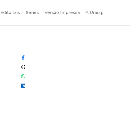
Editoriais
Séries
Versão Impressa
A Unesp
Compartilhar no Facebook
Compartilhar no Threads
Compartilhar no WhatsApp
Compartilhar no LinkedIn