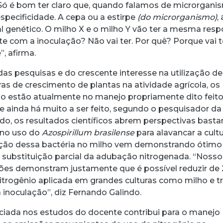
Só é bom ter claro que, quando falamos de microrgani
specificidade. A cepa ou a estirpe
(do microrganismo)
, 
al genético. O milho X e o milho Y vão ter a mesma res
com a inoculação? Não vai ter. Por quê? Porque vai t
, afirma.
as pesquisas e do crescente interesse na utilização de
as de crescimento de plantas na atividade agrícola, os
o estão atualmente no manejo propriamente dito feit
 e ainda há muito a ser feito, segundo o pesquisador da
ado, os resultados científicos abrem perspectivas basta
 no uso do
Azospirillum brasilense
para alavancar a cult
lação dessa bactéria no milho vem demonstrando ótimo
 substituição parcial da adubação nitrogenada. “Nosso
ções demonstram justamente que é possível reduzir de
itrogênio aplicada em grandes culturas como milho e t
 inoculação”, diz Fernando Galindo.
ciada nos estudos do docente contribui para o manejo