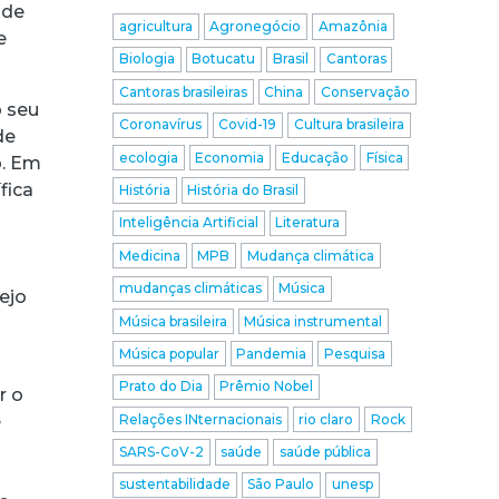
 de
agricultura
Agronegócio
Amazônia
e
Biologia
Botucatu
Brasil
Cantoras
Cantoras brasileiras
China
Conservação
o seu
Coronavírus
Covid-19
Cultura brasileira
de
ecologia
Economia
Educação
Física
o. Em
fica
História
História do Brasil
o
Inteligência Artificial
Literatura
Medicina
MPB
Mudança climática
mudanças climáticas
Música
ejo
Música brasileira
Música instrumental
Música popular
Pandemia
Pesquisa
Prato do Dia
Prêmio Nobel
r o
Relações INternacionais
rio claro
Rock
é
SARS-CoV-2
saúde
saúde pública
sustentabilidade
São Paulo
unesp