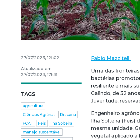
27/07/2023, 12h02
Fabio Mazzitelli
Atualizado em:
Uma das fronteiras
27/07/2023, 17h31
bactérias promotor
resiliente e mais 
Galindo, de 32 ano
TAGS
Juventude, reserva
agricultura
Engenheiro agrôno
Ciências Agrárias
Dracena
Ilha Solteira (Fei
FCAT
Feis
Ilha Solteira
mesma unidade, Gal
manejo sustentável
vegetal aplicado à