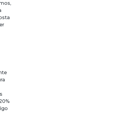
smos,
a
posta
er
o
nte
ura
s
 20%
rigo