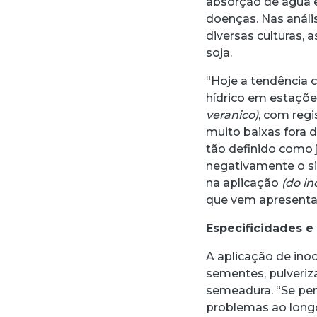
absorção de água e
doenças. Nas análi
diversas culturas, 
soja.
“Hoje a tendência 
hídrico em estaçõ
veranico)
, com reg
muito baixas fora
tão definido como j
negativamente o s
na aplicação
(do i
que vem apresentan
Especificidades e
A aplicação de ino
sementes, pulveriz
semeadura. “Se pen
problemas ao longo 