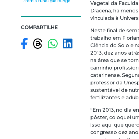
Prêmio Fundação Bunge
Vegetal da Faculda
Dracena, há menos
vinculada à Univer
COMPARTILHE
Neste final de sem
trabalho em Floria
Compartilhar no F
Compartilhar no
Compartilhar
Compartilh
Ciência do Solo e n
2013, dez anos atrá
na área que se torn
caminho profission
catarinense. Segun
professor da Unes
sustentável de nutr
fertilizantes e adu
“Em 2013, no dia e
pôster, coloquei um
isso aqui que quero
congresso dez anos