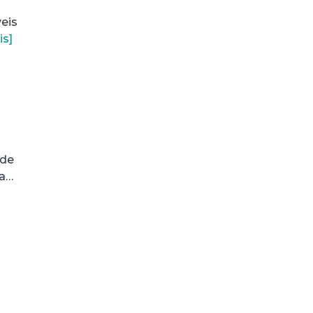
eis
is]
 de
sa…