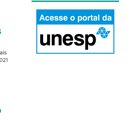
s
ais
021
o