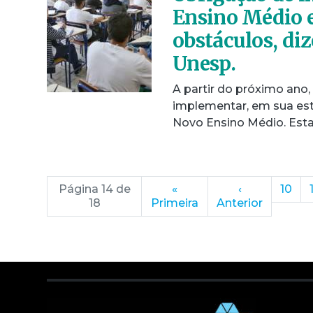
Ensino Médio e
obstáculos, di
Unesp.
A partir do próximo ano,
implementar, em sua est
Novo Ensino Médio. Est
Página 14 de
«
‹
10
18
Primeira
Anterior