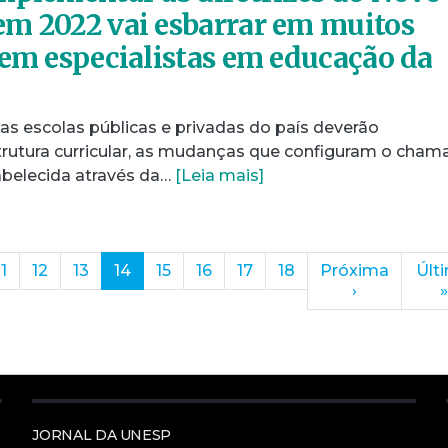
m 2022 vai esbarrar em muitos
zem especialistas em educação da
 as escolas públicas e privadas do país deverão
rutura curricular, as mudanças que configuram o cha
abelecida através da…
[Leia mais]
(current)
11
12
13
14
15
16
17
18
Próxima
Últ
›
»
JORNAL DA UNESP