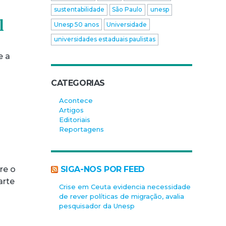
sustentabilidade
São Paulo
unesp
l
Unesp 50 anos
Universidade
universidades estaduais paulistas
e a
CATEGORIAS
Acontece
Artigos
Editoriais
Reportagens
SIGA-NOS POR FEED
re o
arte
Crise em Ceuta evidencia necessidade
de rever políticas de migração, avalia
pesquisador da Unesp