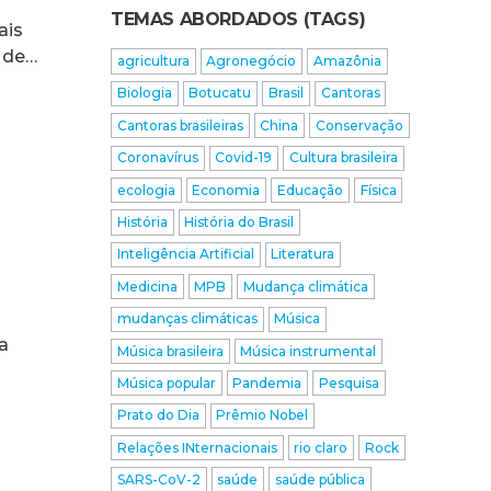
TEMAS ABORDADOS (TAGS)
ais
a de…
agricultura
Agronegócio
Amazônia
Biologia
Botucatu
Brasil
Cantoras
Cantoras brasileiras
China
Conservação
Coronavírus
Covid-19
Cultura brasileira
ecologia
Economia
Educação
Física
História
História do Brasil
Inteligência Artificial
Literatura
Medicina
MPB
Mudança climática
mudanças climáticas
Música
a
Música brasileira
Música instrumental
Música popular
Pandemia
Pesquisa
Prato do Dia
Prêmio Nobel
Relações INternacionais
rio claro
Rock
SARS-CoV-2
saúde
saúde pública