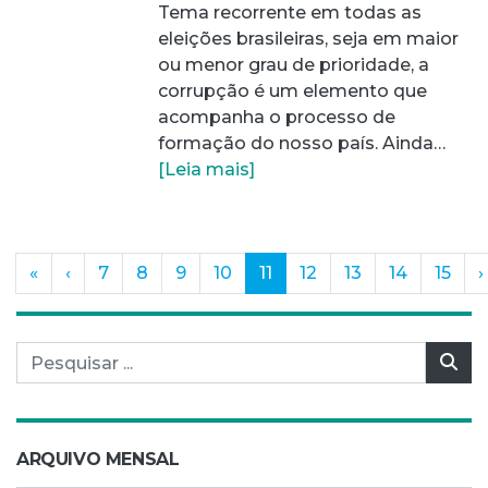
Tema recorrente em todas as
eleições brasileiras, seja em maior
ou menor grau de prioridade, a
corrupção é um elemento que
acompanha o processo de
formação do nosso país. Ainda…
[Leia mais]
(current)
«
‹
7
8
9
10
11
12
13
14
15
›
Pesquisar por:
Pes
ARQUIVO MENSAL