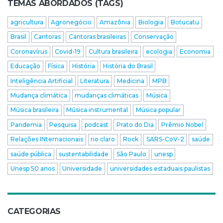
TEMAS ABORDADOS (TAGS)
agricultura
Agronegócio
Amazônia
Biologia
Botucatu
Brasil
Cantoras
Cantoras brasileiras
Conservação
Coronavírus
Covid-19
Cultura brasileira
ecologia
Economia
Educação
Física
História
História do Brasil
Inteligência Artificial
Literatura
Medicina
MPB
Mudança climática
mudanças climáticas
Música
Música brasileira
Música instrumental
Música popular
Pandemia
Pesquisa
podcast
Prato do Dia
Prêmio Nobel
Relações INternacionais
rio claro
Rock
SARS-CoV-2
saúde
saúde pública
sustentabilidade
São Paulo
unesp
Unesp 50 anos
Universidade
universidades estaduais paulistas
CATEGORIAS