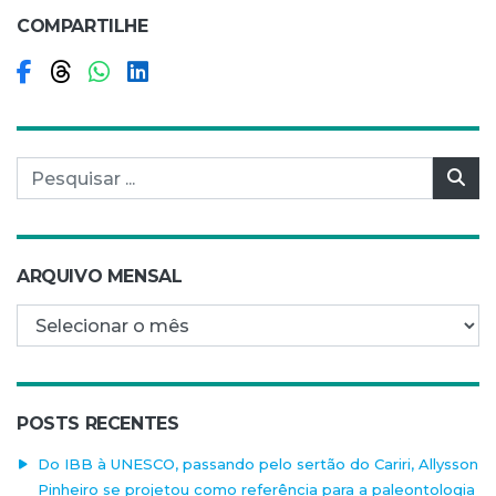
COMPARTILHE
Compartilhar no Facebook
Compartilhar no Threads
Compartilhar no WhatsApp
Compartilhar no LinkedIn
Pesquisar por:
Pes
ARQUIVO MENSAL
Arquivo mensal
POSTS RECENTES
Do IBB à UNESCO, passando pelo sertão do Cariri, Allysson
Pinheiro se projetou como referência para a paleontologia