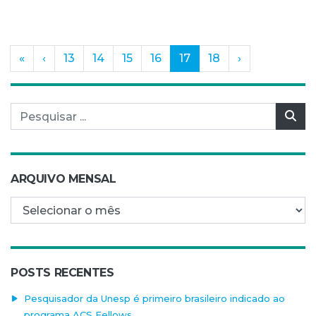
(current)
«
‹
13
14
15
16
17
18
›
Pesquisar por:
Pes
ARQUIVO MENSAL
Arquivo mensal
POSTS RECENTES
Pesquisador da Unesp é primeiro brasileiro indicado ao
programa ACS Fellows