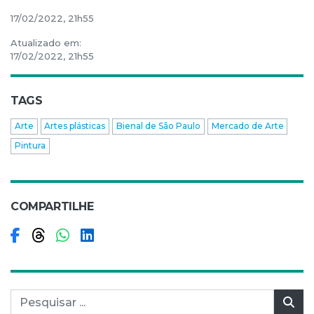
17/02/2022, 21h55
Atualizado em:
17/02/2022, 21h55
TAGS
Arte
Artes plásticas
Bienal de São Paulo
Mercado de Arte
Pintura
COMPARTILHE
Compartilhar no Facebook
Compartilhar no Threads
Compartilhar no WhatsApp
Compartilhar no LinkedIn
Pesquisar por:
Pes