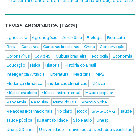
sustentabilidade e bem-estar animal na produção de leite
TEMAS ABORDADOS (TAGS)
agricultura
Agronegócio
Amazônia
Biologia
Botucatu
Brasil
Cantoras
Cantoras brasileiras
China
Conservação
Coronavírus
Covid-19
Cultura brasileira
ecologia
Economia
Educação
Física
História
História do Brasil
Inteligência Artificial
Literatura
Medicina
MPB
Mudança climática
mudanças climáticas
Música
Música brasileira
Música instrumental
Música popular
Pandemia
Pesquisa
Prato do Dia
Prêmio Nobel
Relações INternacionais
rio claro
Rock
SARS-CoV-2
saúde
saúde pública
sustentabilidade
São Paulo
unesp
Unesp 50 anos
Universidade
universidades estaduais paulistas