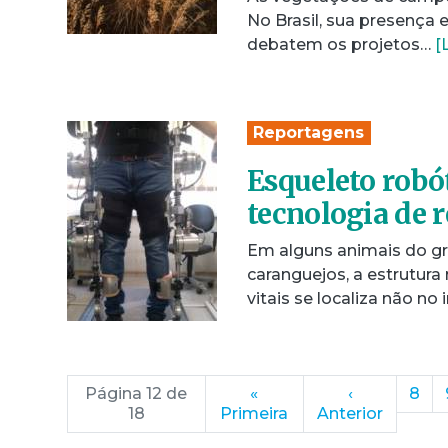
No Brasil, sua presença 
debatem os projetos…
[
Reportagens
Esqueleto robó
tecnologia de r
Em alguns animais do gr
caranguejos, a estrutur
vitais se localiza não no
Página 12 de
«
‹
8
18
Primeira
Anterior