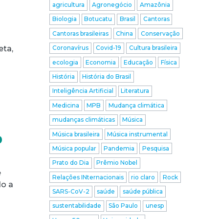
agricultura
Agronegócio
Amazônia
Biologia
Botucatu
Brasil
Cantoras
Cantoras brasileiras
China
Conservação
eta,
Coronavírus
Covid-19
Cultura brasileira
ecologia
Economia
Educação
Física
História
História do Brasil
Inteligência Artificial
Literatura
Medicina
MPB
Mudança climática
mudanças climáticas
Música
o
Música brasileira
Música instrumental
Música popular
Pandemia
Pesquisa
Prato do Dia
Prêmio Nobel
e
Relações INternacionais
rio claro
Rock
do a
SARS-CoV-2
saúde
saúde pública
sustentabilidade
São Paulo
unesp