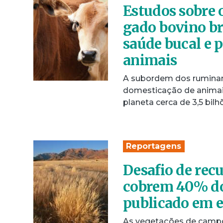
Estudos sobre 
gado bovino br
saúde bucal e 
animais
A subordem dos ruminan
domesticação de animais
planeta cerca de 3,5 bil
Reportagens
Desafio de rec
cobrem 40% do 
publicado em e
As vegetações de campo