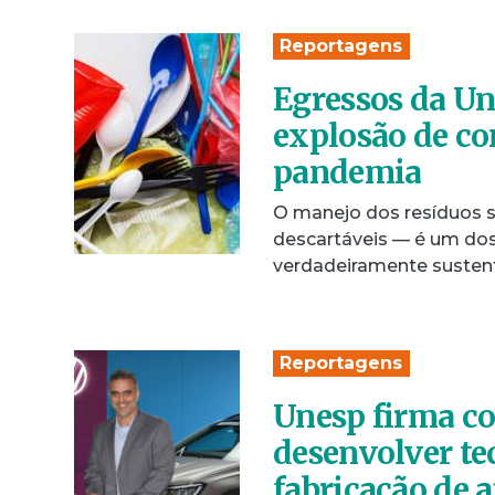
Reportagens
Egressos da Un
explosão de co
pandemia
O manejo dos resíduos só
descartáveis — é um dos
verdadeiramente susten
Reportagens
Unesp firma c
desenvolver te
fabricação de 