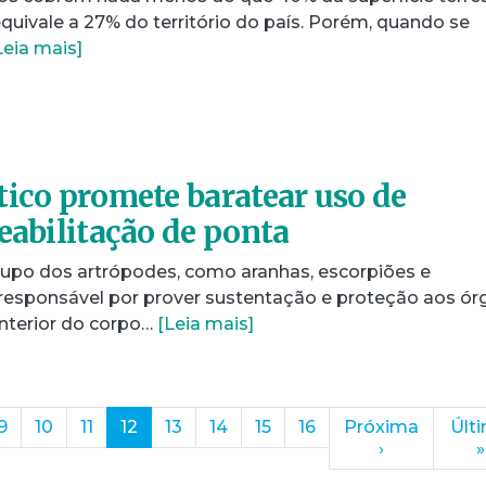
equivale a 27% do território do país. Porém, quando se
Leia mais]
tico promete baratear uso de
eabilitação de ponta
upo dos artrópodes, como aranhas, escorpiões e
a responsável por prover sustentação e proteção aos ó
 interior do corpo…
[Leia mais]
(current)
9
10
11
12
13
14
15
16
Próxima
Últ
›
»