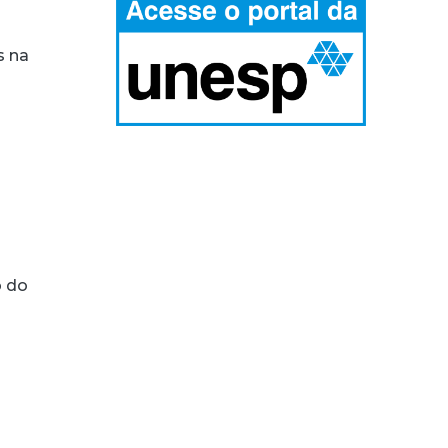
s na
e
o do