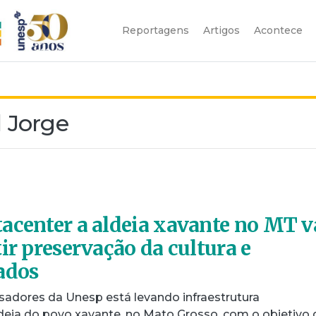
Reportagens
Artigos
Acontece
 Jorge
acenter a aldeia xavante no MT v
ir preservação da cultura e
ados
sadores da Unesp está levando infraestrutura
eia do povo xavante, no Mato Grosso, com o objetivo 