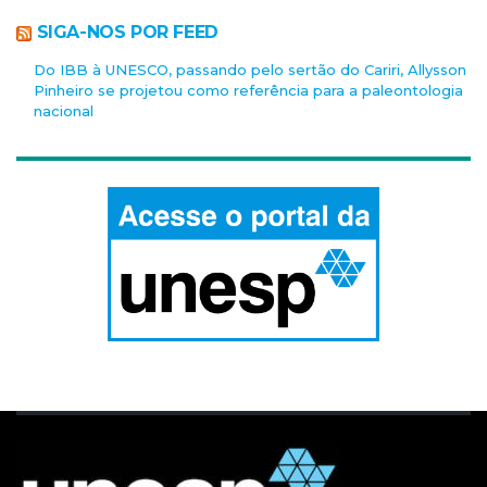
SIGA-NOS POR FEED
Do IBB à UNESCO, passando pelo sertão do Cariri, Allysson
Pinheiro se projetou como referência para a paleontologia
nacional