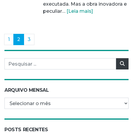
executada. Mas a obra inovadora e
peculiar…
[Leia mais]
(current)
1
2
3
Pesquisar por:
Pes
ARQUIVO MENSAL
Arquivo mensal
POSTS RECENTES