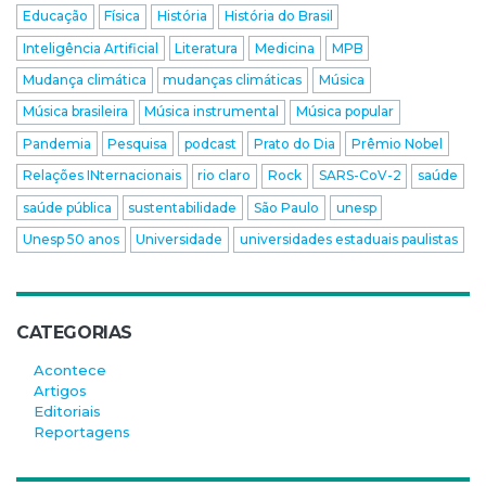
Educação
Física
História
História do Brasil
Inteligência Artificial
Literatura
Medicina
MPB
Mudança climática
mudanças climáticas
Música
Música brasileira
Música instrumental
Música popular
Pandemia
Pesquisa
podcast
Prato do Dia
Prêmio Nobel
Relações INternacionais
rio claro
Rock
SARS-CoV-2
saúde
saúde pública
sustentabilidade
São Paulo
unesp
Unesp 50 anos
Universidade
universidades estaduais paulistas
CATEGORIAS
Acontece
Artigos
Editoriais
Reportagens