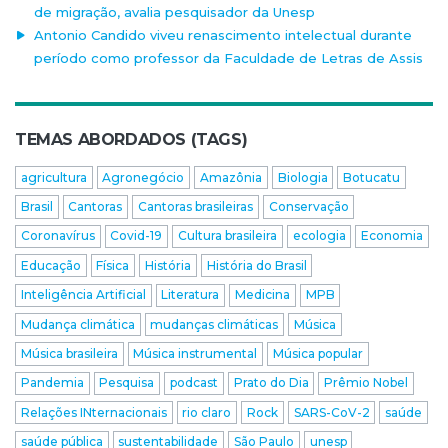
de migração, avalia pesquisador da Unesp
Antonio Candido viveu renascimento intelectual durante
período como professor da Faculdade de Letras de Assis
TEMAS ABORDADOS (TAGS)
agricultura
Agronegócio
Amazônia
Biologia
Botucatu
Brasil
Cantoras
Cantoras brasileiras
Conservação
Coronavírus
Covid-19
Cultura brasileira
ecologia
Economia
Educação
Física
História
História do Brasil
Inteligência Artificial
Literatura
Medicina
MPB
Mudança climática
mudanças climáticas
Música
Música brasileira
Música instrumental
Música popular
Pandemia
Pesquisa
podcast
Prato do Dia
Prêmio Nobel
Relações INternacionais
rio claro
Rock
SARS-CoV-2
saúde
saúde pública
sustentabilidade
São Paulo
unesp