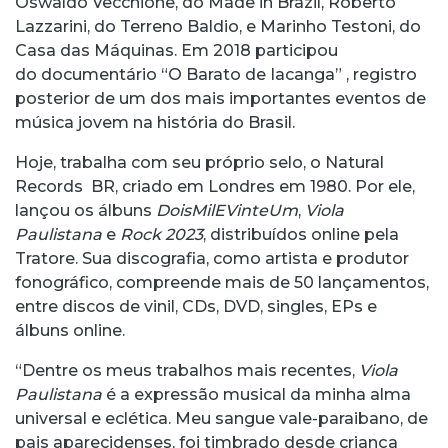
Oswaldo Vecchione, do Made in Brazil, Roberto
Lazzarini, do Terreno Baldio, e Marinho Testoni, do
Casa das Máquinas. Em 2018 participou
do documentário “O Barato de Iacanga” , registro
posterior de um dos mais importantes eventos de
música jovem na história do Brasil.
Hoje, trabalha com seu próprio selo, o Natural
Records BR, criado em Londres em 1980. Por ele,
lançou os álbuns
DoisMilEVinteUm
,
Viola
Paulistana
e
Rock 2023
, distribuídos online pela
Tratore. Sua discografia, como artista e produtor
fonográfico, compreende mais de 50 lançamentos,
entre discos de vinil, CDs, DVD, singles, EPs e
álbuns online.
“Dentre os meus trabalhos mais recentes,
Viola
Paulistana
é a expressão musical da minha alma
universal e eclética. Meu sangue vale-paraibano, de
pais aparecidenses, foi timbrado desde criança