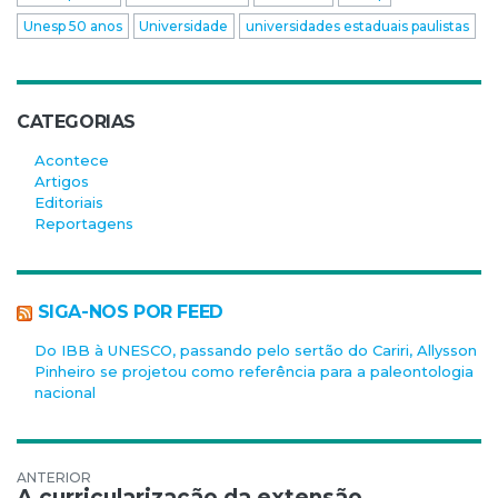
Unesp 50 anos
Universidade
universidades estaduais paulistas
CATEGORIAS
Acontece
Artigos
Editoriais
Reportagens
SIGA-NOS POR FEED
Do IBB à UNESCO, passando pelo sertão do Cariri, Allysson
Pinheiro se projetou como referência para a paleontologia
nacional
Navegação de Post
A curricularização da extensão