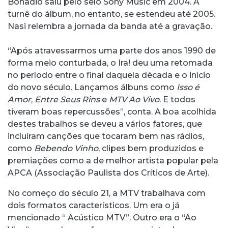
Bonadio saiu pelo selo Sony Music em 2004. A
turnê do álbum, no entanto, se estendeu até 2005.
Nasi relembra a jornada da banda até a gravação.
“Após atravessarmos uma parte dos anos 1990 de
forma meio conturbada, o Ira! deu uma retomada
no período entre o final daquela década e o início
do novo século. Lançamos álbuns como
Isso é
Amor
,
Entre Seus Rins
e
MTV Ao Vivo
. E todos
tiveram boas repercussões”, conta. A boa acolhida
destes trabalhos se deveu a vários fatores, que
incluíram canções que tocaram bem nas rádios,
como
Bebendo Vinho
, clipes bem produzidos e
premiações como a de melhor artista popular pela
APCA (Associação Paulista dos Críticos de Arte).
No começo do século 21, a MTV trabalhava com
dois formatos característicos. Um era o já
mencionado “ Acústico MTV”. Outro era o “Ao