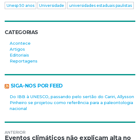
Unesp 50 anos
Universidade
universidades estaduais paulistas
CATEGORIAS
Acontece
Artigos
Editoriais
Reportagens
SIGA-NOS POR FEED
Do IBB à UNESCO, passando pelo sertão do Cariri, Allysson
Pinheiro se projetou como referência para a paleontologia
nacional
Navegação de Post
Eventos climáticos não explicam alta no