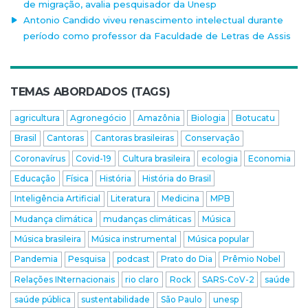
de migração, avalia pesquisador da Unesp
Antonio Candido viveu renascimento intelectual durante
período como professor da Faculdade de Letras de Assis
TEMAS ABORDADOS (TAGS)
agricultura
Agronegócio
Amazônia
Biologia
Botucatu
Brasil
Cantoras
Cantoras brasileiras
Conservação
Coronavírus
Covid-19
Cultura brasileira
ecologia
Economia
Educação
Física
História
História do Brasil
Inteligência Artificial
Literatura
Medicina
MPB
Mudança climática
mudanças climáticas
Música
Música brasileira
Música instrumental
Música popular
Pandemia
Pesquisa
podcast
Prato do Dia
Prêmio Nobel
Relações INternacionais
rio claro
Rock
SARS-CoV-2
saúde
saúde pública
sustentabilidade
São Paulo
unesp