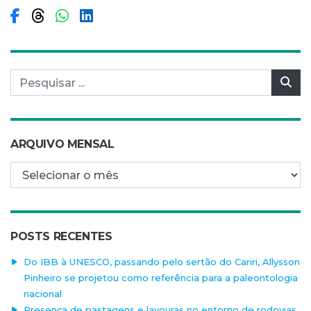
Compartilhar no Facebook
Compartilhar no Threads
Compartilhar no WhatsApp
Compartilhar no LinkedIn
Pesquisar por:
Pes
ARQUIVO MENSAL
Arquivo mensal
POSTS RECENTES
Do IBB à UNESCO, passando pelo sertão do Cariri, Allysson
Pinheiro se projetou como referência para a paleontologia
nacional
Presença de pastagens e lavouras no entorno de rodovias