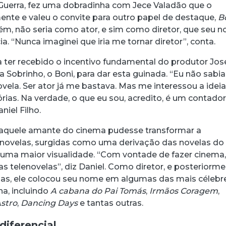
 Guerra, fez uma dobradinha com Jece Valadão que o
ente e valeu o convite para outro papel de destaque,
B
rém, não seria como ator, e sim como diretor, que seu 
acebook
 Threads
 no WhatsApp
ar no LinkedIn
ia. “Nunca imaginei que iria me tornar diretor”, conta.
da ter recebido o incentivo fundamental do produtor Jos
ra Sobrinho, o Boni, para dar esta guinada. “Eu não sabi
 novela. Ser ator já me bastava. Mas me interessou a idei
stórias. Na verdade, o que eu sou, acredito, é um contado
niel Filho.
 aquele amante do cinema pudesse transformar a
enovelas, surgidas como uma derivação das novelas do
 uma maior visualidade. “Com vontade de fazer cinema,
s telenovelas”, diz Daniel. Como diretor, e posteriorm
las, ele colocou seu nome em algumas das mais célebr
ha, incluindo
A cabana do Pai Tomás
,
Irmãos Coragem
,
stro
,
Dancing Days
e tantas outras.
diferencial