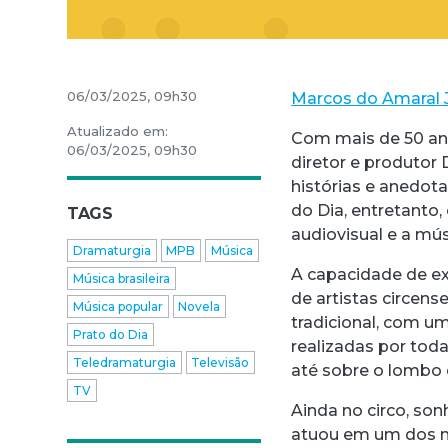
06/03/2025, 09h30
Marcos do Amaral 
Atualizado em:
Com mais de 50 ano
06/03/2025, 09h30
diretor e produtor 
histórias e anedota
do Dia, entretanto
TAGS
audiovisual e a mú
Dramaturgia
MPB
Música
A capacidade de ex
Música brasileira
de artistas circens
Música popular
Novela
tradicional, com u
Prato do Dia
realizadas por tod
Teledramaturgia
Televisão
até sobre o lombo 
TV
Ainda no circo, so
atuou em um dos m