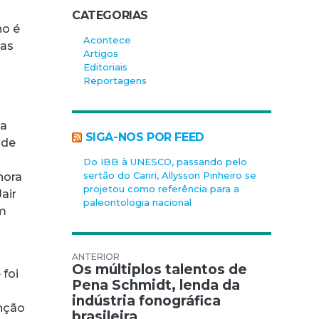
CATEGORIAS
ho é
Acontece
 as
Artigos
Editoriais
Reportagens
a
da
SIGA-NOS POR FEED
 de
Do IBB à UNESCO, passando pelo
sertão do Cariri, Allysson Pinheiro se
onora
projetou como referência para a
air
paleontologia nacional
am
Navegação de Post
Os múltiplos talentos de
 foi
Pena Schmidt, lenda da
indústria fonográfica
anção
brasileira