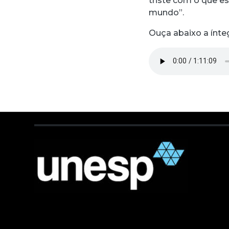
triste com o que e
mundo”.
Ouça abaixo a ínte