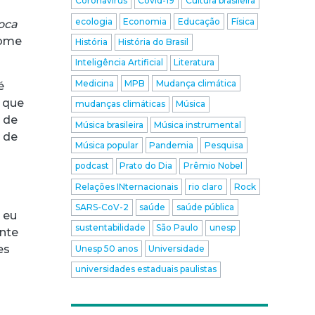
Coronavírus
Covid-19
Cultura brasileira
ecologia
Economia
Educação
Física
oca
nome
História
História do Brasil
Inteligência Artificial
Literatura
Medicina
MPB
Mudança climática
é
a que
mudanças climáticas
Música
a de
Música brasileira
Música instrumental
r de
Música popular
Pandemia
Pesquisa
podcast
Prato do Dia
Prêmio Nobel
Relações INternacionais
rio claro
Rock
SARS-CoV-2
saúde
saúde pública
 eu
sustentabilidade
São Paulo
unesp
ente
es
Unesp 50 anos
Universidade
universidades estaduais paulistas