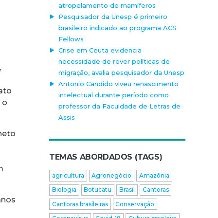
atropelamento de mamíferos
Pesquisador da Unesp é primeiro
brasileiro indicado ao programa ACS
Fellows
Crise em Ceuta evidencia
necessidade de rever políticas de
,
migração, avalia pesquisador da Unesp
Antonio Candido viveu renascimento
ato
intelectual durante período como
 o
professor da Faculdade de Letras de
Assis
neto
TEMAS ABORDADOS (TAGS)
m
agricultura
Agronegócio
Amazônia
Biologia
Botucatu
Brasil
Cantoras
anos
Cantoras brasileiras
Conservação