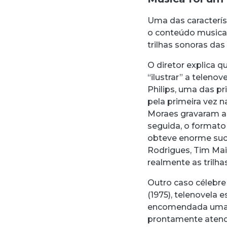
Uma das caracterís
o conteúdo musical
trilhas sonoras das
O diretor explica q
“ilustrar” a teleno
Philips, uma das pr
pela primeira vez 
Moraes gravaram 
seguida, o formato
obteve enorme suc
Rodrigues, Tim Mai
realmente as trilha
Outro caso célebre 
(1975), telenovela e
encomendada uma mú
prontamente atend