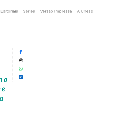
Editoriais
Séries
Versão Impressa
A Unesp
Compartilhar no Facebook
Compartilhar no Threads
Compartilhar no WhatsApp
Compartilhar no LinkedIn
m o
 e
ia