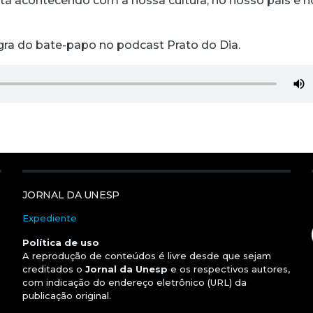
stá acontecendo com a nossa cultura, no nosso país e n
gra do bate-papo no podcast Prato do Dia.
JORNAL DA UNESP
Expediente
Política de uso
A reprodução de conteúdos é livre desde que sejam
creditados o
Jornal da Unesp
e os respectivos autores,
com indicação do endereço eletrônico (URL) da
publicação original.