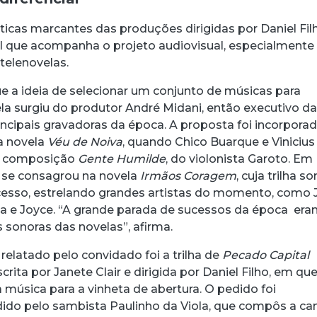
ticas marcantes das produções dirigidas por Daniel Fil
 que acompanha o projeto audiovisual, especialmente
 telenovelas.
ue a ideia de selecionar um conjunto de músicas para
vela surgiu do produtor André Midani, então executivo d
incipais gravadoras da época. A proposta foi incorpora
na novela
Véu de Noiva
, quando Chico Buarque e Vinicius
a composição
Gente Humilde
, do violonista Garoto. Em
 se consagrou na novela
Irmãos Coragem
, cuja trilha s
esso, estrelando grandes artistas do momento, como J
a e Joyce. “A grande parada de sucessos da época er
s sonoras das novelas”, afirma.
relatado pelo convidado foi a trilha de
Pecado Capital
scrita por Janete Clair e dirigida por Daniel Filho, em que
sica para a vinheta de abertura. O pedido foi
ido pelo sambista Paulinho da Viola, que compôs a c