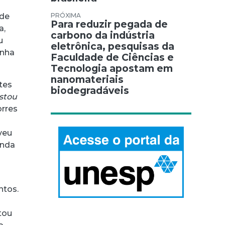
 de
Para reduzir pegada de
a,
carbono da indústria
u
eletrônica, pesquisas da
inha
Faculdade de Ciências e
Tecnologia apostam em
nanomateriais
tes
biodegradáveis
stou
orres
iveu
inda
ntos.
tou