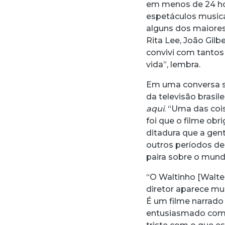
em menos de 24 hora
espetáculos musica
alguns dos maiores
Rita Lee, João Gil
convivi com tantos
vida”, lembra.
Em uma conversa s
da televisão brasil
aqui
. “Uma das coi
foi que o filme obr
ditadura que a gent
outros períodos de
paira sobre o mund
“O Waltinho [Walte
diretor aparece mu
É um filme narrado 
entusiasmado com