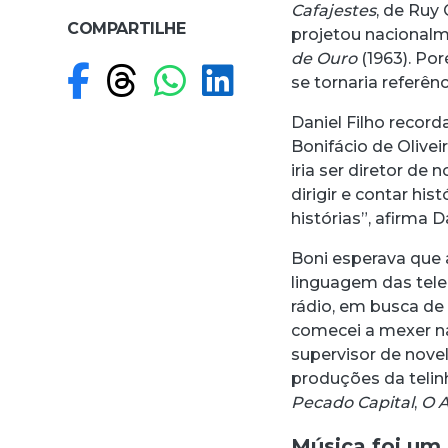
Cafajestes
, de Ruy
COMPARTILHE
projetou nacionalm
de Ouro
(1963). Po
Compartilhar no F
Compartilhar no
Compartilhar
Compartilh
se tornaria referênc
Daniel Filho recor
Bonifácio de Olivei
iria ser diretor de
dirigir e contar hi
histórias”, afirma Da
Boni esperava que
linguagem das tel
rádio, em busca de
comecei a mexer na
supervisor de nove
produções da telin
Pecado Capital
,
O A
Música foi um 