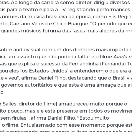
s. Ao longo da carreira como diretor, dirigiu diversos
is para o teatro e para a TV, registrando performances
 nomes da música brasileira da época, como Elis Regin
berto, Caetano Veloso e Chico Buarque. “O período que e
 grandes músicos foi uma das fases mais alegres da m
obre audiovisual com um dos diretores mais importan
eira, um assunto que não poderia faltar é o filme
Ainda e
sas que explica o sucesso da Fernandinha (Fernanda) T
igou eles [os Estados Unidos] a entenderem o que era a
e viveu”, afirma Daniel Filho, destacando que o Brasil v
 governos autoritários e que esta é uma ameaça que a
o.
r Salles, diretor do filme] amadureceu muito porque o
ito pouco, mas ele está presente em todos os movime
sem firulas”, afirma Daniel Filho. “Estou muito
 o filme. Entusiasmado com esse momento porque es