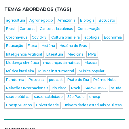
TEMAS ABORDADOS (TAGS)
agricultura
Agronegócio
Amazônia
Biologia
Botucatu
Brasil
Cantoras
Cantoras brasileiras
Conservação
Coronavírus
Covid-19
Cultura brasileira
ecologia
Economia
Educação
Física
História
História do Brasil
Inteligência Artificial
Literatura
Medicina
MPB
Mudança climática
mudanças climáticas
Música
Música brasileira
Música instrumental
Música popular
Pandemia
Pesquisa
podcast
Prato do Dia
Prêmio Nobel
Relações INternacionais
rio claro
Rock
SARS-CoV-2
saúde
saúde pública
sustentabilidade
São Paulo
unesp
Unesp 50 anos
Universidade
universidades estaduais paulistas