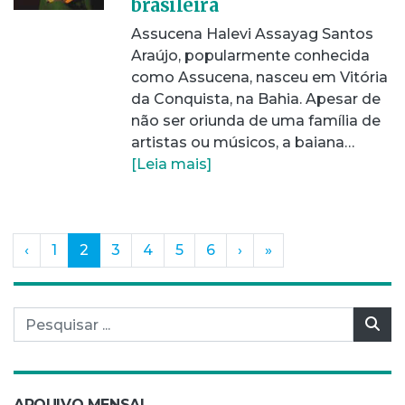
brasileira
Assucena Halevi Assayag Santos
Araújo, popularmente conhecida
como Assucena, nasceu em Vitória
da Conquista, na Bahia. Apesar de
não ser oriunda de uma família de
artistas ou músicos, a baiana…
[Leia mais]
(current)
‹
1
2
3
4
5
6
›
»
Pesquisar por:
Pes
ARQUIVO MENSAL