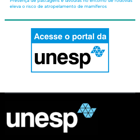
Presença de pastagens e lavouras no entorno de rodovias
eleva o risco de atropelamento de mamíferos