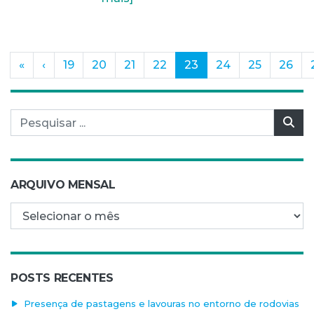
(current)
«
‹
19
20
21
22
23
24
25
26
Pesquisar por:
Pes
ARQUIVO MENSAL
Arquivo mensal
POSTS RECENTES
Presença de pastagens e lavouras no entorno de rodovias