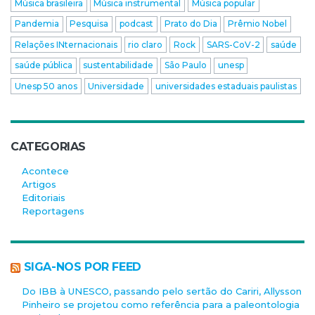
Música brasileira
Música instrumental
Música popular
Pandemia
Pesquisa
podcast
Prato do Dia
Prêmio Nobel
Relações INternacionais
rio claro
Rock
SARS-CoV-2
saúde
saúde pública
sustentabilidade
São Paulo
unesp
Unesp 50 anos
Universidade
universidades estaduais paulistas
CATEGORIAS
Acontece
Artigos
Editoriais
Reportagens
SIGA-NOS POR FEED
Do IBB à UNESCO, passando pelo sertão do Cariri, Allysson
Pinheiro se projetou como referência para a paleontologia