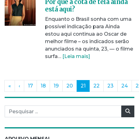
Por que a cota de tela ainda
está aqui?
Enquanto o Brasil sonha com uma
possível indicação para Ainda
estou aqui continua ao Oscar de
melhor filme – os indicados serão
anunciados na quinta, 23, — o filme
surfa…
[Leia mais]
(current)
«
‹
17
18
19
20
21
22
23
24
2
Pesquisar por:
Pes
ARQUIVO MENSAL