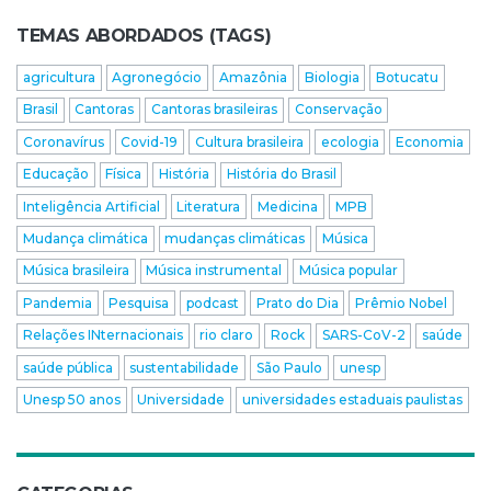
TEMAS ABORDADOS (TAGS)
agricultura
Agronegócio
Amazônia
Biologia
Botucatu
Brasil
Cantoras
Cantoras brasileiras
Conservação
Coronavírus
Covid-19
Cultura brasileira
ecologia
Economia
Educação
Física
História
História do Brasil
Inteligência Artificial
Literatura
Medicina
MPB
Mudança climática
mudanças climáticas
Música
Música brasileira
Música instrumental
Música popular
Pandemia
Pesquisa
podcast
Prato do Dia
Prêmio Nobel
Relações INternacionais
rio claro
Rock
SARS-CoV-2
saúde
saúde pública
sustentabilidade
São Paulo
unesp
Unesp 50 anos
Universidade
universidades estaduais paulistas