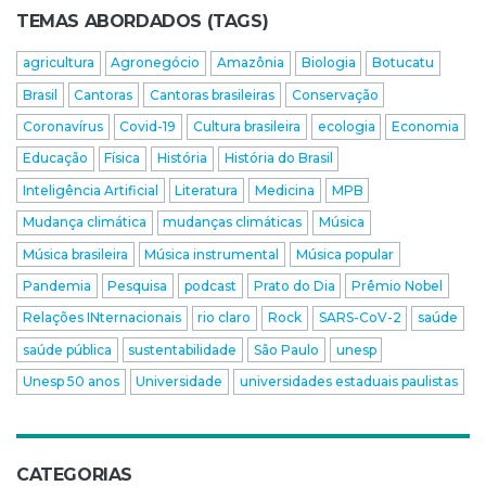
TEMAS ABORDADOS (TAGS)
agricultura
Agronegócio
Amazônia
Biologia
Botucatu
Brasil
Cantoras
Cantoras brasileiras
Conservação
Coronavírus
Covid-19
Cultura brasileira
ecologia
Economia
Educação
Física
História
História do Brasil
Inteligência Artificial
Literatura
Medicina
MPB
Mudança climática
mudanças climáticas
Música
Música brasileira
Música instrumental
Música popular
Pandemia
Pesquisa
podcast
Prato do Dia
Prêmio Nobel
Relações INternacionais
rio claro
Rock
SARS-CoV-2
saúde
saúde pública
sustentabilidade
São Paulo
unesp
Unesp 50 anos
Universidade
universidades estaduais paulistas
CATEGORIAS