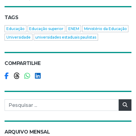
TAGS
Educação
Educação superior
ENEM
Ministério da Educação
Universidade
universidades estaduais paulistas
COMPARTILHE
Compartilhar no Facebook
Compartilhar no Threads
Compartilhar no WhatsApp
Compartilhar no LinkedIn
Pesquisar por:
Pes
ARQUIVO MENSAL