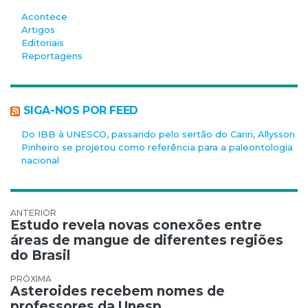
Acontece
Artigos
Editoriais
Reportagens
SIGA-NOS POR FEED
Do IBB à UNESCO, passando pelo sertão do Cariri, Allysson
Pinheiro se projetou como referência para a paleontologia
nacional
Navegação de Post
Estudo revela novas conexões entre
áreas de mangue de diferentes regiões
do Brasil
Asteroides recebem nomes de
professores da Unesp