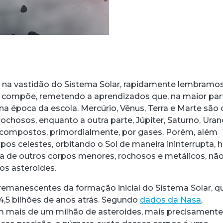
a vastidão do Sistema Solar, rapidamente lembramo
o compõe, remetendo a aprendizados que, na maior par
na época da escola. Mercúrio, Vênus, Terra e Marte são 
chosos, enquanto a outra parte, Júpiter, Saturno, Uran
 compostos, primordialmente, por gases. Porém, além
os celestes, orbitando o Sol de maneira ininterrupta, 
 de outros corpos menores, rochosos e metálicos, nã
os asteroides.
remanescentes da formação inicial do Sistema Solar, q
 4,5 bilhões de anos atrás. Segundo
dados da Nasa
,
m mais de um milhão de asteroides, mais precisament
acebook
 Threads
 no WhatsApp
ar no LinkedIn