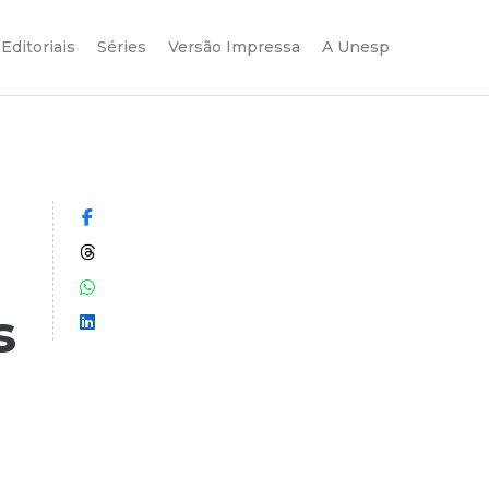
Editoriais
Séries
Versão Impressa
A Unesp
Compartilhar no Facebook
Compartilhar no Threads
Compartilhar no WhatsApp
s
Compartilhar no LinkedIn