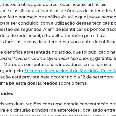
o testou a utilização de três redes neurais artificiais
isar e classificar as dinâmicas de órbitas de asteroides.
era feito por meio de análise visual, e que levava sema
ra ser concluído, com a utilização dessas técnicas p
uestão de segundos. Além de identificar os pontos frac
elo de rede neural, o trabalho também permitiu a
 famílias jovens de asteroides, nunca antes identifica
e científica apresentada no artigo, que foi publicado na
lestial Mechanics and Dynamical Astronomy
, garantiu 
r “Métodos computacionais inovadores em dinâmica
orgado pelo
Encontro Internacional de Mecânica Celesti
ação está prevista para ocorrer no dia 12 de setembro
ma palestra dos laureados sobre o tema.
roides
existem duas regiões com uma grande concentração de
ra é o cinturão principal de asteroides, localizado entre