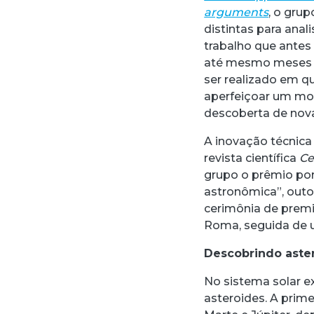
arguments
, o grup
distintas para anal
trabalho que antes 
até mesmo meses pa
ser realizado em q
aperfeiçoar um mod
descoberta de novas
A inovação técnica 
revista científica
Ce
grupo o prêmio po
astronômica”, out
cerimônia de premi
Roma, seguida de u
Descobrindo aste
No sistema solar 
asteroides. A primei