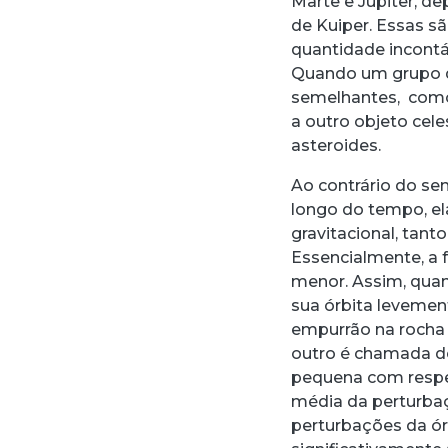
Marte e Júpiter, de
de Kuiper. Essas 
quantidade incontá
Quando um grupo de
semelhantes, como 
a outro objeto cel
asteroides.
Ao contrário do se
longo do tempo, el
gravitacional, tant
Essencialmente, a f
menor. Assim, qua
sua órbita levemen
empurrão na rocha e
outro é chamada de
pequena com respeit
média da perturbaç
perturbações da ó