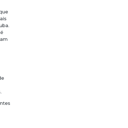
 que
ais
uba.
té
ejam
de
.
antes