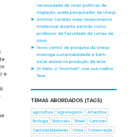
necessidade de rever políticas de
migração, avalia pesquisador da Unesp
Antonio Candido viveu renascimento
intelectual durante período como
professor da Faculdade de Letras de
Assis
Novo centro de pesquisa da Unesp
s
investiga sustentabilidade e bem-
te
estar animal na produção de leite
os
Di Melo, o “Imorrível”, vive sua melhor
o e
fase
há
o
TEMAS ABORDADOS (TAGS)
agricultura
Agronegócio
Amazônia
ue
Biologia
Botucatu
Brasil
Cantoras
e
Cantoras brasileiras
China
Conservação