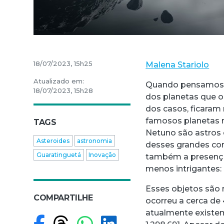
18/07/2023, 15h25
Malena Stariolo
Atualizado em:
Quando pensamos n
18/07/2023, 15h28
dos planetas que 
dos casos, ficaram 
famosos planetas ro
TAGS
Netuno são astros
Asteroides
astronomia
desses grandes corp
Guaratinguetá
Inovação
também a presença
menos intrigantes: 
Esses objetos são 
COMPARTILHE
ocorreu a cerca de
atualmente existe
Compartilhar no F
Compartilhar no
Compartilhar
Compartilh