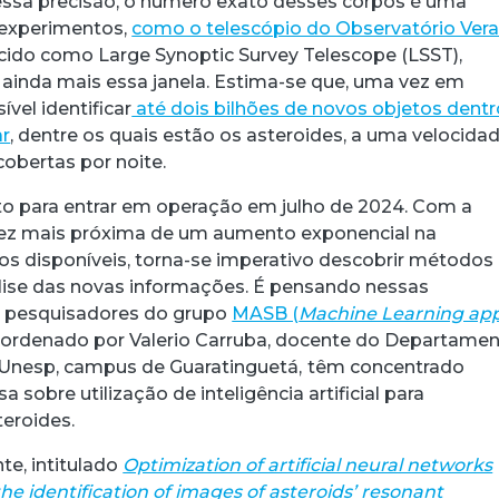
dessa precisão, o número exato desses corpos é uma
 experimentos,
como o telescópio do Observatório Vera
ecido como Large Synoptic Survey Telescope (LSST),
inda mais essa janela. Estima-se que, uma vez em
ível identificar
até dois bilhões de novos objetos dent
ar
, dentre os quais estão os asteroides, a uma velocida
obertas por noite.
to para entrar em operação em julho de 2024. Com a
vez mais próxima de um aumento exponencial na
s disponíveis, torna-se imperativo descobrir métodos
álise das novas informações. É pensando nessas
e pesquisadores do grupo
MASB (
Machine Learning app
oordenado por Valerio Carruba, docente do Departame
Unesp, campus de Guaratinguetá,
têm concentrado
 sobre utilização de inteligência artificial para
teroides.
te, intitulado
Optimization of artificial neural networks
he identification of images of asteroids’ resonant