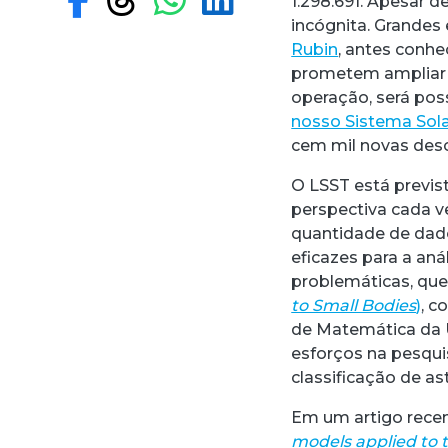
1.298.691. Apesar 
incógnita. Grandes
Rubin
, antes conh
prometem ampliar a
operação, será poss
nosso Sistema Sol
cem mil novas desc
O LSST está previs
perspectiva cada 
quantidade de dado
eficazes para a an
problemáticas, qu
to Small Bodies
)
, c
de Matemática da 
esforços na pesquisa
classificação de as
Em um artigo recen
models applied to t