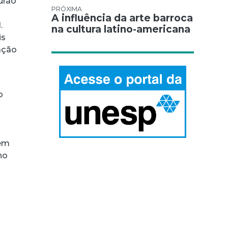
urão
A influência da arte barroca
.
na cultura latino-americana
is
ação
o
tem
no