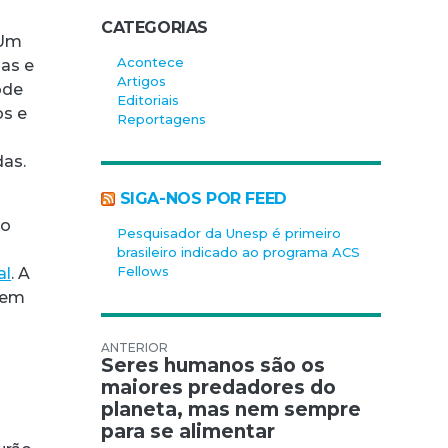
CATEGORIAS
 Um
Acontece
nas e
Artigos
ode
Editoriais
os e
Reportagens
das.
SIGA-NOS POR FEED
ao
Pesquisador da Unesp é primeiro
brasileiro indicado ao programa ACS
Fellows
al
. A
, em
Navegação de Post
Seres humanos são os
maiores predadores do
planeta, mas nem sempre
para se alimentar