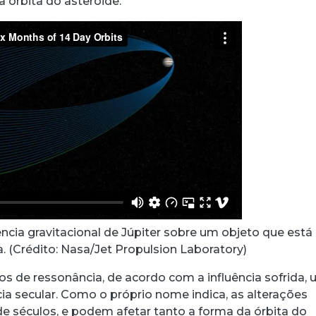
a órbita do asteroide.
ncia gravitacional de Júpiter sobre um objeto que está
. (Crédito: Nasa/Jet Propulsion Laboratory)
os de ressonância, de acordo com a influência sofrida,
ia secular. Como o próprio nome indica, as alterações
e séculos, e podem afetar tanto a forma da órbita do