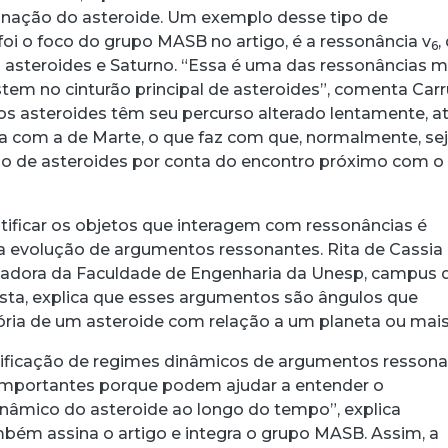
linação do asteroide. Um exemplo desse tipo de
foi o foco do grupo MASB no artigo, é a ressonância v
,
6
s asteroides e Saturno. “Essa é uma das ressonâncias m
tem no cinturão principal de asteroides”, comenta Carr
 os asteroides têm seu percurso alterado lentamente, a
za com a de Marte, o que faz com que, normalmente, s
ão de asteroides por conta do encontro próximo com o
ificar os objetos que interagem com ressonâncias é
a evolução de argumentos ressonantes. Rita de Cassia
adora da Faculdade de Engenharia da Unesp, campus 
sta, explica que esses argumentos são ângulos que
ória de um asteroide com relação a um planeta ou mais
tificação de regimes dinâmicos de argumentos resson
 importantes porque podem ajudar a entender o
âmico do asteroide ao longo do tempo”, explica
ém assina o artigo e integra o grupo MASB. Assim, a