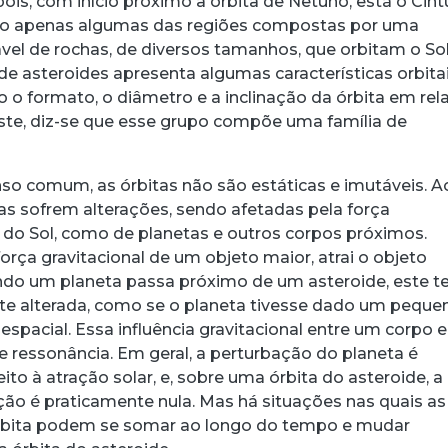
pois, com início próximo à órbita de Netuno, está o Cint
são apenas algumas das regiões compostas por uma
vel de rochas, de diversos tamanhos, que orbitam o Sol
 asteroides apresenta algumas características orbita
o formato, o diâmetro e a inclinação da órbita em rel
este, diz-se que esse grupo compõe uma família de
nso comum, as órbitas não são estáticas e imutáveis. A
as sofrem alterações, sendo afetadas pela força
o do Sol, como de planetas e outros corpos próximos.
orça gravitacional de um objeto maior, atrai o objeto
ndo um planeta passa próximo de um asteroide, este 
te alterada, como se o planeta tivesse dado um peque
spacial. Essa influência gravitacional entre um corpo e
 ressonância. Em geral, a perturbação do planeta é
o à atração solar, e, sobre uma órbita do asteroide, a
ão é praticamente nula. Mas há situações nas quais as
rbita podem se somar ao longo do tempo e mudar