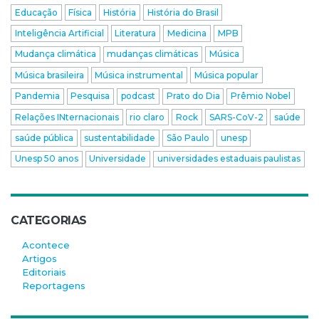
Educação
Física
História
História do Brasil
Inteligência Artificial
Literatura
Medicina
MPB
Mudança climática
mudanças climáticas
Música
Música brasileira
Música instrumental
Música popular
Pandemia
Pesquisa
podcast
Prato do Dia
Prêmio Nobel
Relações INternacionais
rio claro
Rock
SARS-CoV-2
saúde
saúde pública
sustentabilidade
São Paulo
unesp
Unesp 50 anos
Universidade
universidades estaduais paulistas
CATEGORIAS
Acontece
Artigos
Editoriais
Reportagens