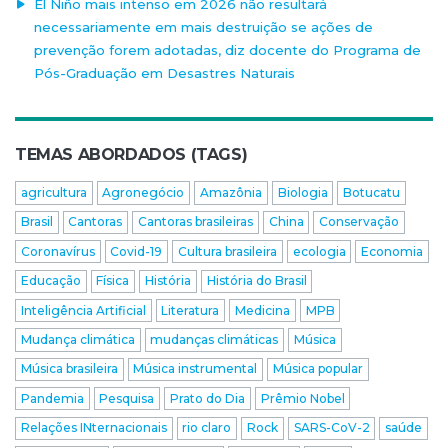
El Niño mais intenso em 2026 não resultará
necessariamente em mais destruição se ações de
prevenção forem adotadas, diz docente do Programa de
Pós-Graduação em Desastres Naturais
TEMAS ABORDADOS (TAGS)
agricultura
Agronegócio
Amazônia
Biologia
Botucatu
Brasil
Cantoras
Cantoras brasileiras
China
Conservação
Coronavírus
Covid-19
Cultura brasileira
ecologia
Economia
Educação
Física
História
História do Brasil
Inteligência Artificial
Literatura
Medicina
MPB
Mudança climática
mudanças climáticas
Música
Música brasileira
Música instrumental
Música popular
Pandemia
Pesquisa
Prato do Dia
Prêmio Nobel
Relações INternacionais
rio claro
Rock
SARS-CoV-2
saúde